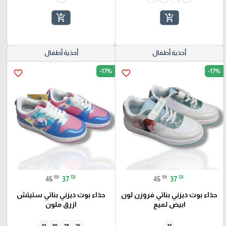
add_shopping_cart
add_shopping_cart
أحذية أطفال
أحذية أطفال
-17%
-17%
favorite_border
favorite_border
₪
₪
₪
₪
45
37
45
37
حذاء بوت ديزني بناتي فروزن لون
حذاء بوت ديزني بناتي ستيتش
ابيض لميع
ازرق ملون
31
30
28
26
31