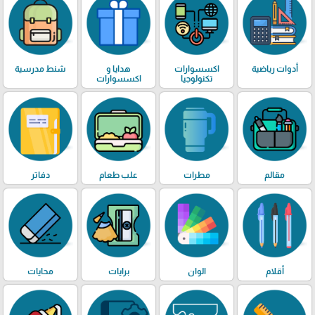
أدوات رياضية
اكسسوارات
هدايا و
شنط مدرسية
تكنولوجيا
اكسسوارات
مقالم
مطرات
علب طعام
دفاتر
أقلام
الوان
برايات
محايات