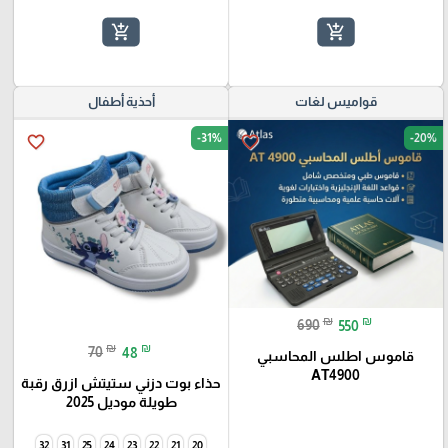
add_shopping_cart
add_shopping_cart
قواميس لغات
أحذية أطفال
-31%
-20%
favorite_border
favorite_border
₪
₪
690
550
₪
₪
70
48
قاموس اطلس المحاسبي
AT4900
حذاء بوت دزني ستيتش ازرق رقبة
طويلة موديل 2025
32
31
25
24
23
22
21
20