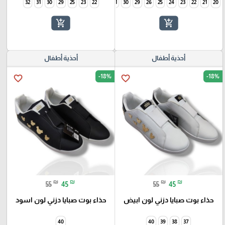
32
31
30
29
25
34
23
33
22
32
31
30
29
26
25
24
23
22
21
20
add_shopping_cart
add_shopping_cart
أحذية أطفال
أحذية أطفال
-18%
-18%
favorite_border
favorite_border
₪
₪
₪
₪
55
45
55
45
حذاء بوت صبايا دزني لون ابيض
حذاء بوت صبايا دزني لون اسود
40
40
39
38
37