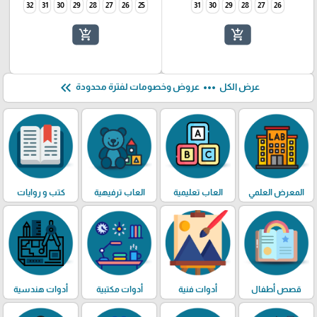
32
31
30
29
28
27
26
25
31
30
29
28
27
26
add_shopping_cart
add_shopping_cart
keyboard_double_arrow_left
more_horiz
عرض الكل
عروض وخصومات لفترة محدودة
المعرض العلمي
العاب تعليمية
العاب ترفيهية
كتب و روايات
قصص أطفال
أدوات فنية
أدوات مكتبية
أدوات هندسية