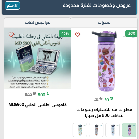
عروض وخصومات لفترة محدودة
37 منتج
مطرات
قواميس لغات
-10%
-20%
favorite_border
favorite_border
₪
₪
890
800
₪
₪
25
20
قاموس اطلس الطبي MD5900
مطرات ماء بلاستيك رسومات
شفاف 800 مل صبايا