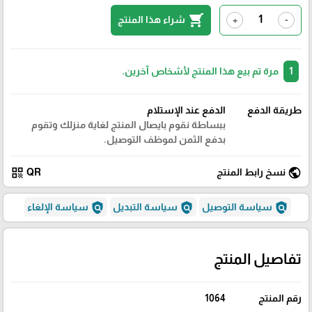
shopping_cart
شراء هذا المنتج
+
-
1
مرة تم بيع هذا المنتج لأشخاص آخرين.
طريقة الدفع
الدفع عند الإستلام
ببساطة نقوم بايصال المنتج لغاية منزلك وتقوم
بدفع الثمن لموظف التوصيل.
qr_code
public
نسخ رابط المنتج
QR
policy
policy
policy
سياسة التوصيل
سياسة التبديل
سياسة الإلغاء
تفاصيل المنتج
رقم المنتج
1064