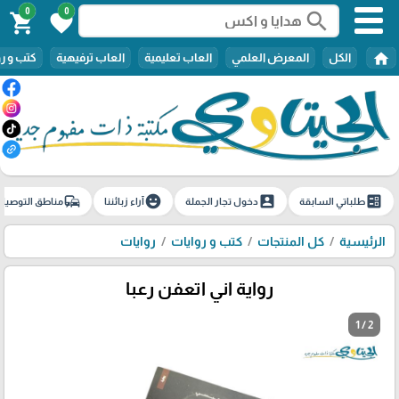
0
0
search
shopping_cart
favorite
home
الكل
المعرض العلمي
العاب تعليمية
العاب ترفيهية
كتب و ر
commute
emoji_emotions
account_box
ballot
طلباتي السابقة
دخول تجار الجملة
آراء زبائننا
مناطق التوصيل
الرئيسية
كل المنتجات
كتب و روايات
روايات
رواية اني اتعفن رعبا
1 / 2