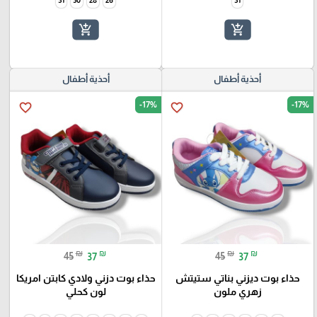
add_shopping_cart
add_shopping_cart
أحذية أطفال
أحذية أطفال
-17%
-17%
favorite_border
favorite_border
₪
₪
₪
₪
45
37
45
37
حذاء بوت ديزني بناتي ستيتش
حذاء بوت دزني ولادي كابتن امريكا
زهري ملون
لون كحلي