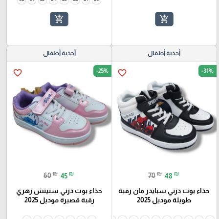
add_shopping_cart
add_shopping_cart
أحذية أطفال
أحذية أطفال
-25%
-31%
favorite_border
favorite_border
₪
₪
₪
₪
60
45
70
48
حذاء بوت دزني سبايدر مان رقبة
حذاء بوت دزني ستيتش زهري
طويلة موديل 2025
رقبة قصيرة موديل 2025