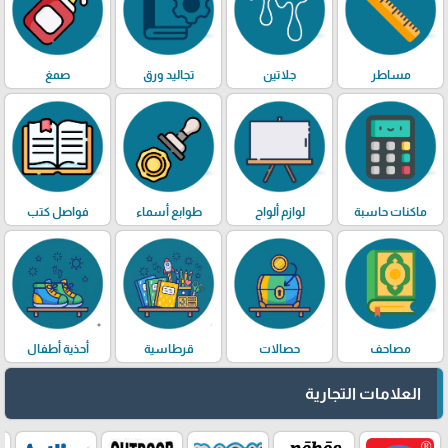
مساطر
جلاتين
تجاليد ورق
صمغ
ماكنات حاسبة
لوازم ألواح
طوابع أسماء
فواصل كتب
مصاحف
حصالات
قرطاسية
أحذية أطفال
العلامات التجارية