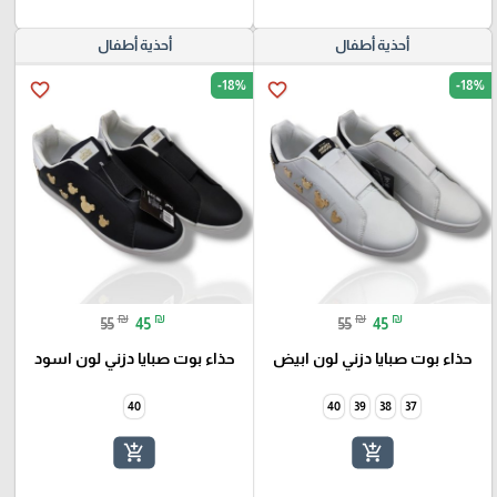
أحذية أطفال
أحذية أطفال
-18%
-18%
favorite_border
favorite_border
₪
₪
₪
₪
55
45
55
45
حذاء بوت صبايا دزني لون ابيض
حذاء بوت صبايا دزني لون اسود
40
40
39
38
37
add_shopping_cart
add_shopping_cart