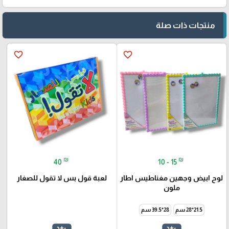
منتجات ذات صلة
favorite_border
favorite_border
₪
₪
40
10 - 15
لوح ابيض وجهين مغناطيس اطار
لعبة قول بس لا تقول للصغار
ملون
21.5*28 سم
28*39.5 سم