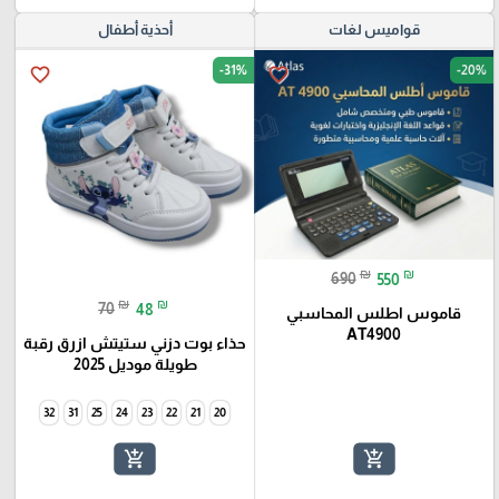
قواميس لغات
أحذية أطفال
-31%
-20%
favorite_border
favorite_border
₪
₪
690
550
₪
₪
70
48
قاموس اطلس المحاسبي
AT4900
حذاء بوت دزني ستيتش ازرق رقبة
طويلة موديل 2025
32
31
25
24
23
22
21
20
add_shopping_cart
add_shopping_cart