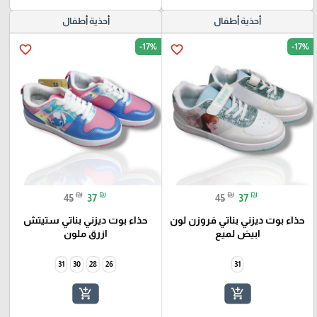
أحذية أطفال
أحذية أطفال
-17%
-17%
favorite_border
favorite_border
₪
₪
₪
₪
45
37
45
37
حذاء بوت ديزني بناتي فروزن لون
حذاء بوت ديزني بناتي ستيتش
ابيض لميع
ازرق ملون
31
30
28
26
31
add_shopping_cart
add_shopping_cart