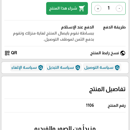
shopping_cart
شراء هذا المنتج
+
-
طريقة الدفع
الدفع عند الإستلام
ببساطة نقوم بايصال المنتج لغاية منزلك وتقوم
بدفع الثمن لموظف التوصيل.
qr_code
public
نسخ رابط المنتج
QR
policy
policy
policy
سياسة التوصيل
سياسة التبديل
سياسة الإلغاء
تفاصيل المنتج
رقم المنتج
1106
مزيداً من الصور والفيديو