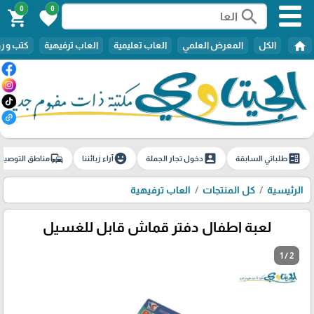
0
0
search
shopping_cart
favorite
home
الكل
المعرض العلمي
العاب تعليمية
العاب ترفيهية
كتب و ر
commute
emoji_emotions
account_box
ballot
طلباتي السابقة
دخول تجار الجملة
آراء زبائننا
مناطق التوصيل
الرئيسية
كل المنتجات
العاب ترفيهية
لعبة اطفال دفتر قماش قابل للغسيل
1 / 2