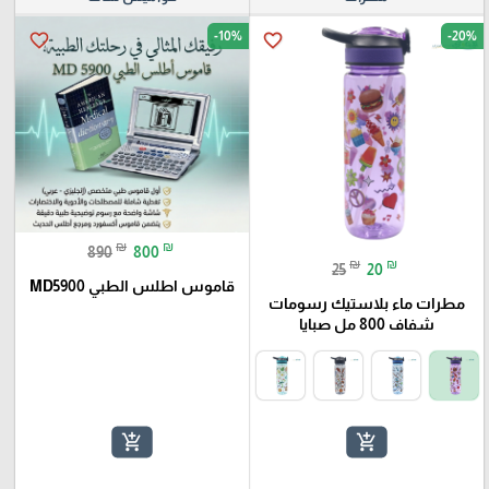
-10%
-20%
favorite_border
favorite_border
₪
₪
890
800
₪
₪
25
20
قاموس اطلس الطبي MD5900
مطرات ماء بلاستيك رسومات
شفاف 800 مل صبايا
add_shopping_cart
add_shopping_cart