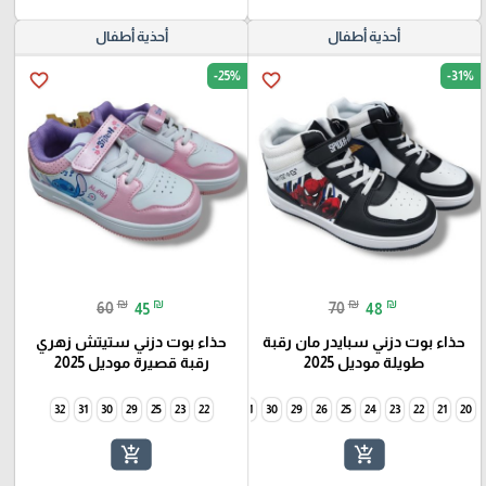
أحذية أطفال
أحذية أطفال
-25%
-31%
favorite_border
favorite_border
₪
₪
₪
₪
60
45
70
48
حذاء بوت دزني سبايدر مان رقبة
حذاء بوت دزني ستيتش زهري
طويلة موديل 2025
رقبة قصيرة موديل 2025
32
31
30
29
25
34
23
33
22
32
31
30
29
26
25
24
23
22
21
20
add_shopping_cart
add_shopping_cart