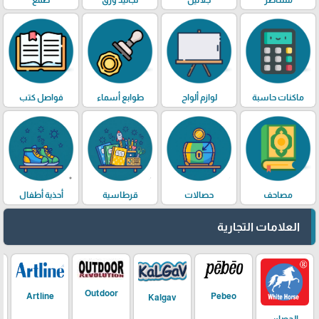
مساطر
جلاتين
تجاليد ورق
صمغ
ماكنات حاسبة
لوازم ألواح
طوابع أسماء
فواصل كتب
مصاحف
حصالات
قرطاسية
أحذية أطفال
العلامات التجارية
Outdoor
Artline
Pebeo
Kalgav