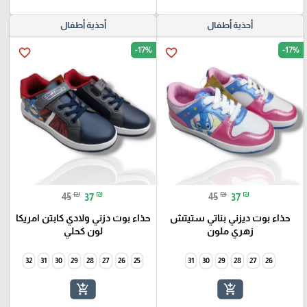
أحذية أطفال
أحذية أطفال
-17%
-17%
favorite_border
favorite_border
₪
₪
₪
₪
45
37
45
37
حذاء بوت ديزني بناتي ستيتش
حذاء بوت دزني ولادي كابتن امريكا
زهري ملون
لون كحلي
32
31
30
29
28
27
26
25
31
30
29
28
27
26
add_shopping_cart
add_shopping_cart