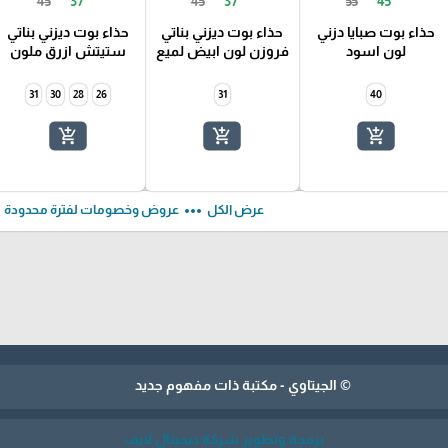
45
37
45
37
55
45
حذاء بوت صبايا دزني
حذاء بوت ديزني بناتي
حذاء بوت ديزني بناتي
لون اسود
فروزن لون ابيض لميع
ستيتش ازرق ملون
31
30
28
26
31
40
add_shopping_cart
add_shopping_cart
add_shopping_cart
ft
more_horiz
عرض الكل
عروض وخصومات لفترة محدودة
© الجيتاوي - مكتبة ذات مفهوم جديد
برمجة وتطوير شركة ديجيتال لايف