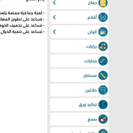
chevron_left
دفاتر
- لعبة جماعية ممتعة يلع
chevron_left
أقلام
- تساعد على تطوير المهار
- تساعد على تخفيف الخو
chevron_left
- تساعد على تنمية الخيال و
الوان
برايات
محايات
مساطر
جلاتين
تجاليد ورق
صمغ