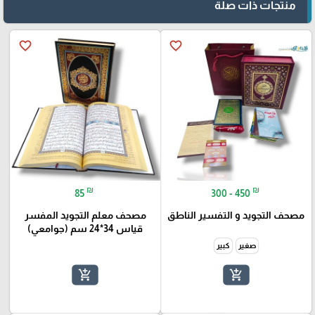
منتجات ذات صلة
favorite_border
favorite_border
₪
₪
85
300 - 450
مصحف التجويد و التفسير الناطق
مصحف معلم التجويد المفسر
قياس 34*24 سم (جوامعي)
صغير
كبير
add_shopping_cart
add_shopping_cart