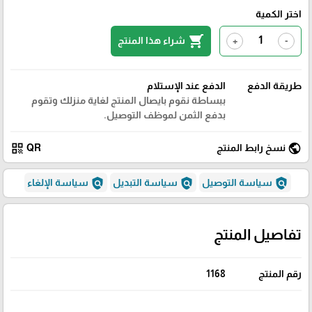
اختر الكمية
shopping_cart
شراء هذا المنتج
+
-
طريقة الدفع
الدفع عند الإستلام
ببساطة نقوم بايصال المنتج لغاية منزلك وتقوم
بدفع الثمن لموظف التوصيل.
qr_code
public
نسخ رابط المنتج
QR
policy
policy
policy
سياسة التوصيل
سياسة التبديل
سياسة الإلغاء
تفاصيل المنتج
رقم المنتج
1168