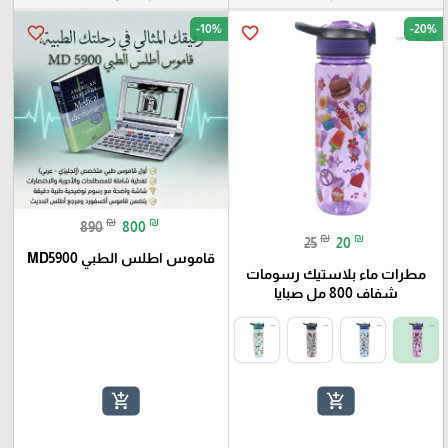
-10%
-20%
favorite_border
favorite_border
₪
₪
890
800
₪
₪
25
20
قاموس اطلس الطبي MD5900
مطرات ماء بلاستيك رسومات
شفاف 800 مل صبايا
add_shopping_cart
add_shopping_cart