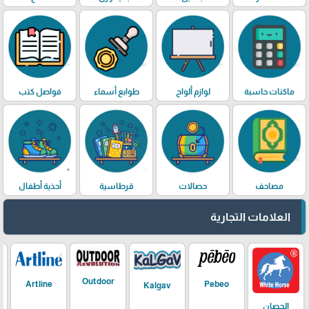
ماكنات حاسبة
لوازم ألواح
طوابع أسماء
فواصل كتب
مصاحف
حصالات
قرطاسية
أحذية أطفال
العلامات التجارية
Outdoor
Artline
Pebeo
Kalgav
الحصان