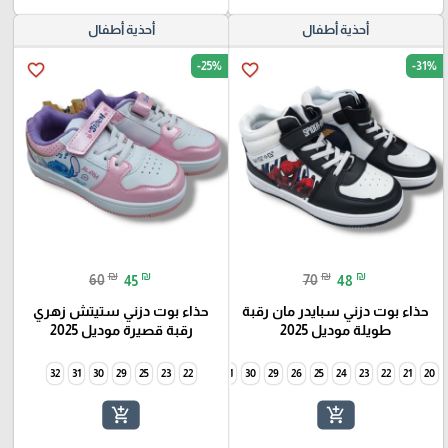
أحذية أطفال
أحذية أطفال
-25%
-31%
favorite_border
favorite_border
₪
₪
₪
₪
60
45
70
48
حذاء بوت دزني سبايدر مان رقبة
حذاء بوت دزني ستيتش زهري
طويلة موديل 2025
رقبة قصيرة موديل 2025
32
31
30
29
25
34
23
33
22
32
31
30
29
26
25
24
23
22
21
20
add_shopping_cart
add_shopping_cart