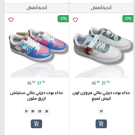
أحذية أطفال
أحذية أطفال
-17%
-17%
favorite_border
favorite_border
₪
₪
₪
₪
45
37
45
37
حذاء بوت ديزني بناتي فروزن لون
حذاء بوت ديزني بناتي ستيتش
ابيض لميع
ازرق ملون
31
30
28
26
31
add_shopping_cart
add_shopping_cart