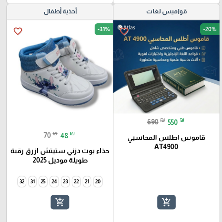
قواميس لغات
أحذية أطفال
-31%
-20%
favorite_border
favorite_border
₪
₪
690
550
₪
₪
70
48
قاموس اطلس المحاسبي
AT4900
حذاء بوت دزني ستيتش ازرق رقبة
طويلة موديل 2025
32
31
25
24
23
22
21
20
add_shopping_cart
add_shopping_cart