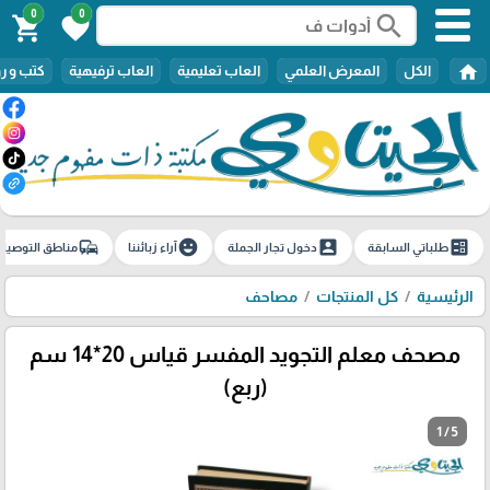
0
0
search
shopping_cart
favorite
home
الكل
المعرض العلمي
العاب تعليمية
العاب ترفيهية
كتب و ر
commute
emoji_emotions
account_box
ballot
طلباتي السابقة
دخول تجار الجملة
آراء زبائننا
مناطق التوصيل
الرئيسية
كل المنتجات
مصاحف
مصحف معلم التجويد المفسر قياس 20*14 سم
(ربع)
1 / 5