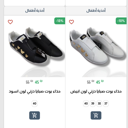
أحذية أطفال
أحذية أطفال
-18%
-18%
favorite_border
favorite_border
₪
₪
₪
₪
55
45
55
45
حذاء بوت صبايا دزني لون ابيض
حذاء بوت صبايا دزني لون اسود
40
40
39
38
37
add_shopping_cart
add_shopping_cart