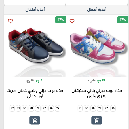
أحذية أطفال
أحذية أطفال
-17%
-17%
favorite_border
favorite_border
₪
₪
₪
₪
45
37
45
37
حذاء بوت ديزني بناتي ستيتش
حذاء بوت دزني ولادي كابتن امريكا
زهري ملون
لون كحلي
32
31
30
29
28
27
26
25
31
30
29
28
27
26
add_shopping_cart
add_shopping_cart