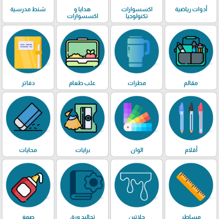
أدوات رياضية
اكسسوارات
هدايا و
شنط مدرسية
تكنولوجيا
اكسسوارات
مقالم
مطرات
علب طعام
دفاتر
أقلام
الوان
برايات
محايات
مساطر
جلاتين
تجاليد ورق
صمغ