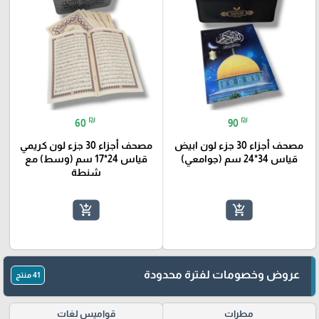
₪
₪
60
90
مصحف أجزاء 30 جزء لون ابيض
مصحف أجزاء 30 جزء لون كريمي
قياس 34*24 سم (جوامعي)
قياس 24*17 سم (وسط) مع
شنطة
add_shopping_cart
add_shopping_cart
عروض وخصومات لفترة محدودة
41 منتج
مطرات
قواميس لغات