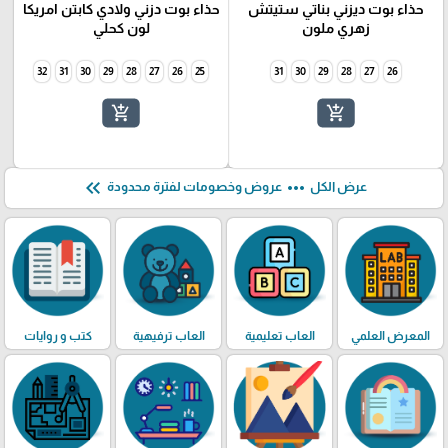
حذاء بوت ديزني بناتي ستيتش
حذاء بوت دزني ولادي كابتن امريكا
زهري ملون
لون كحلي
32
31
30
29
28
27
26
25
31
30
29
28
27
26
add_shopping_cart
add_shopping_cart
keyboard_double_arrow_left
more_horiz
عرض الكل
عروض وخصومات لفترة محدودة
المعرض العلمي
العاب تعليمية
العاب ترفيهية
كتب و روايات