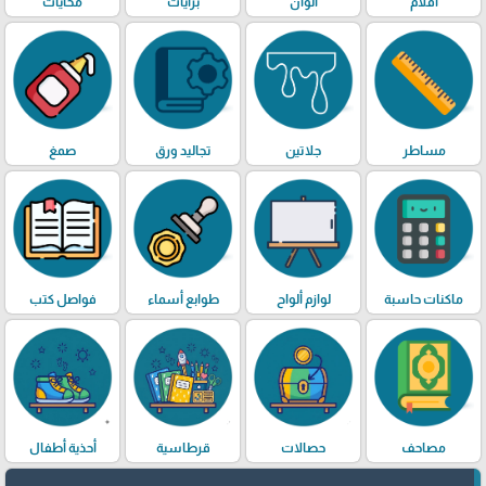
أقلام
الوان
برايات
محايات
مساطر
جلاتين
تجاليد ورق
صمغ
ماكنات حاسبة
لوازم ألواح
طوابع أسماء
فواصل كتب
مصاحف
حصالات
قرطاسية
أحذية أطفال