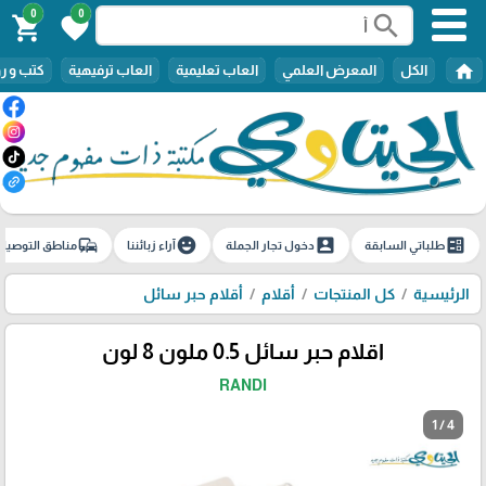
0
0
search
shopping_cart
favorite
home
الكل
المعرض العلمي
العاب تعليمية
العاب ترفيهية
كتب و ر
commute
emoji_emotions
account_box
ballot
طلباتي السابقة
دخول تجار الجملة
آراء زبائننا
مناطق التوصيل
الرئيسية
كل المنتجات
أقلام
أقلام حبر سائل
اقلام حبر سائل 0.5 ملون 8 لون
RANDI
1 / 4