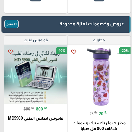
عروض وخصومات لفترة محدودة
41 منتج
مطرات
قواميس لغات
-10%
-20%
favorite_border
favorite_border
₪
₪
890
800
₪
₪
25
20
قاموس اطلس الطبي MD5900
مطرات ماء بلاستيك رسومات
شفاف 800 مل صبايا