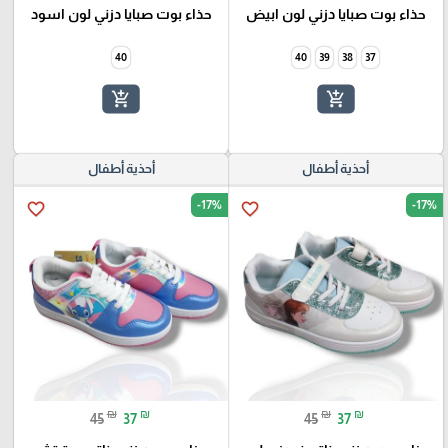
حذاء بوت صبايا دزني لون ابيض
حذاء بوت صبايا دزني لون اسود
40
40
39
38
37
add_shopping_cart
add_shopping_cart
أحذية أطفال
أحذية أطفال
-17%
-17%
favorite_border
favorite_border
₪
₪
₪
₪
45
37
45
37