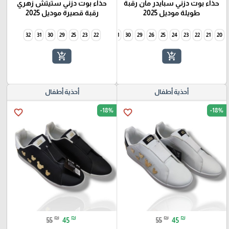
حذاء بوت دزني سبايدر مان رقبة
حذاء بوت دزني ستيتش زهري
طويلة موديل 2025
رقبة قصيرة موديل 2025
32
31
30
29
25
34
23
33
22
32
31
30
29
26
25
24
23
22
21
20
add_shopping_cart
add_shopping_cart
أحذية أطفال
أحذية أطفال
-18%
-18%
favorite_border
favorite_border
₪
₪
₪
₪
55
45
55
45