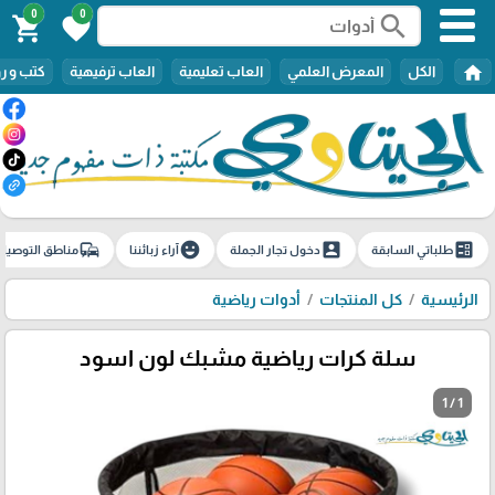
0
0
search
shopping_cart
favorite
home
الكل
المعرض العلمي
العاب تعليمية
العاب ترفيهية
كتب و ر
commute
emoji_emotions
account_box
ballot
طلباتي السابقة
دخول تجار الجملة
آراء زبائننا
مناطق التوصيل
الرئيسية
كل المنتجات
أدوات رياضية
سلة كرات رياضية مشبك لون اسود
1 / 1