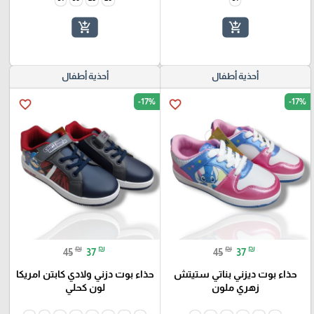
add_shopping_cart
add_shopping_cart
أحذية أطفال
أحذية أطفال
-17%
-17%
favorite_border
favorite_border
₪
₪
₪
₪
45
37
45
37
حذاء بوت ديزني بناتي ستيتش
حذاء بوت دزني ولادي كابتن امريكا
زهري ملون
لون كحلي