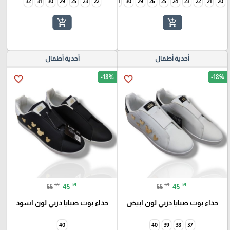
32
31
30
29
25
34
23
33
22
32
31
30
29
26
25
24
23
22
21
20
add_shopping_cart
add_shopping_cart
أحذية أطفال
أحذية أطفال
-18%
-18%
favorite_border
favorite_border
₪
₪
₪
₪
55
45
55
45
حذاء بوت صبايا دزني لون ابيض
حذاء بوت صبايا دزني لون اسود
40
40
39
38
37