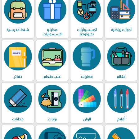
أدوات رياضية
اكسسوارات
هدايا و
شنط مدرسية
تكنولوجيا
اكسسوارات
مقالم
مطرات
علب طعام
دفاتر
أقلام
الوان
برايات
محايات