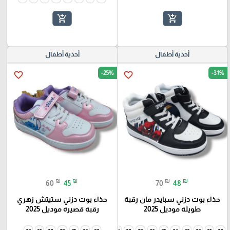
add_shopping_cart
add_shopping_cart
أحذية أطفال
أحذية أطفال
-25%
-31%
favorite_border
favorite_border
₪
₪
₪
₪
60
45
70
48
حذاء بوت دزني سبايدر مان رقبة
حذاء بوت دزني ستيتش زهري
طويلة موديل 2025
رقبة قصيرة موديل 2025