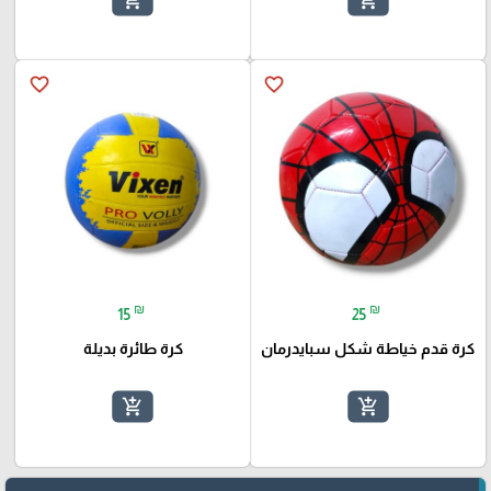
favorite_border
favorite_border
₪
₪
15
25
كرة قدم خياطة شكل سبايدرمان
كرة طائرة بديلة
add_shopping_cart
add_shopping_cart