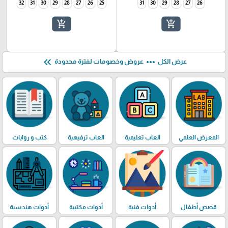
32
31
30
29
28
27
26
25
31
30
29
28
27
26
add_shopping_cart
add_shopping_cart
keyboard_double_arrow_left
more_horiz
عرض الكل
عروض وخصومات لفترة محدودة
المعرض العلمي
العاب تعليمية
العاب ترفيهية
كتب و روايات
قصص أطفال
أدوات فنية
أدوات مكتبية
أدوات هندسية