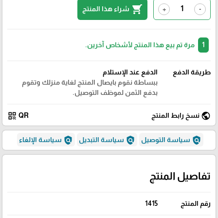
shopping_cart
شراء هذا المنتج
+
-
1
مرة تم بيع هذا المنتج لأشخاص آخرين.
طريقة الدفع
الدفع عند الإستلام
ببساطة نقوم بايصال المنتج لغاية منزلك وتقوم
بدفع الثمن لموظف التوصيل.
qr_code
public
نسخ رابط المنتج
QR
policy
policy
policy
سياسة التوصيل
سياسة التبديل
سياسة الإلغاء
تفاصيل المنتج
رقم المنتج
1415