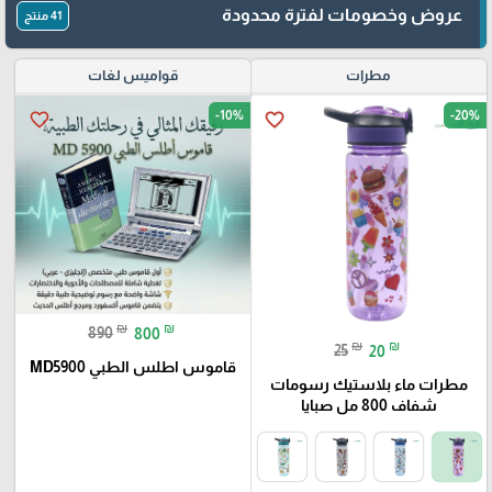
عروض وخصومات لفترة محدودة
41 منتج
مطرات
قواميس لغات
-10%
-20%
favorite_border
favorite_border
₪
₪
890
800
₪
₪
25
20
قاموس اطلس الطبي MD5900
مطرات ماء بلاستيك رسومات
شفاف 800 مل صبايا