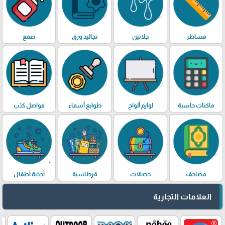
مساطر
جلاتين
تجاليد ورق
صمغ
ماكنات حاسبة
لوازم ألواح
طوابع أسماء
فواصل كتب
مصاحف
حصالات
قرطاسية
أحذية أطفال
العلامات التجارية