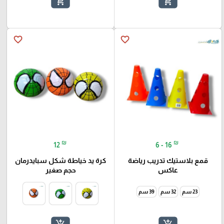
add_shopping_cart
add_shopping_cart
favorite_border
favorite_border
₪
₪
12
6 - 16
قمع بلاستيك تدريب رياضة
كرة يد خياطة شكل سبايدرمان
عاكس
حجم صغير
23 سم
32 سم
39 سم
add_shopping_cart
add_shopping_cart