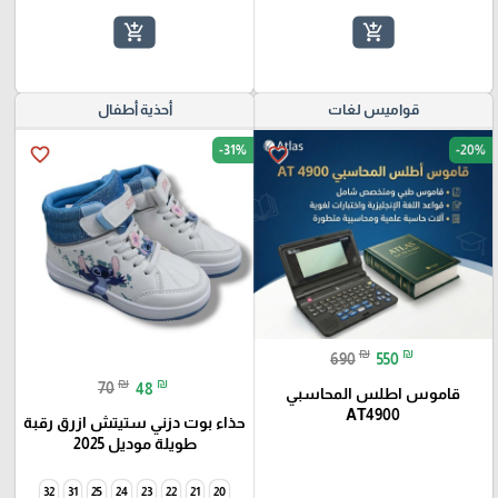
add_shopping_cart
add_shopping_cart
قواميس لغات
أحذية أطفال
-31%
-20%
favorite_border
favorite_border
₪
₪
690
550
₪
₪
70
48
قاموس اطلس المحاسبي
AT4900
حذاء بوت دزني ستيتش ازرق رقبة
طويلة موديل 2025
32
31
25
24
23
22
21
20