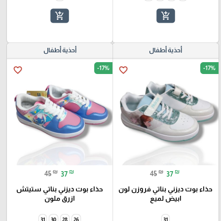
add_shopping_cart
add_shopping_cart
أحذية أطفال
أحذية أطفال
-17%
-17%
favorite_border
favorite_border
₪
₪
₪
₪
45
37
45
37
حذاء بوت ديزني بناتي فروزن لون
حذاء بوت ديزني بناتي ستيتش
ابيض لميع
ازرق ملون
31
30
28
26
31