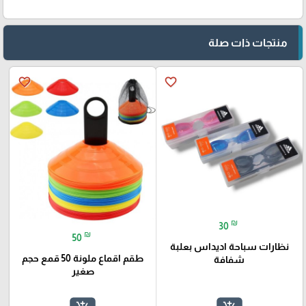
منتجات ذات صلة
favorite_border
favorite_border
₪
30
₪
50
نظارات سباحة اديداس بعلبة
طقم اقماع ملونة 50 قمع حجم
شفافة
صغير