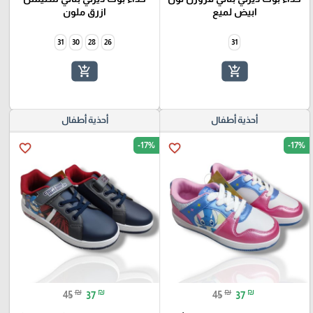
ابيض لميع
ازرق ملون
31
30
28
26
31
add_shopping_cart
add_shopping_cart
أحذية أطفال
أحذية أطفال
-17%
-17%
favorite_border
favorite_border
₪
₪
₪
₪
45
37
45
37