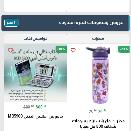
عروض وخصومات لفترة محدودة
41 منتج
مطرات
قواميس لغات
-10%
-20%
favorite_border
favorite_border
₪
₪
890
800
₪
₪
25
20
قاموس اطلس الطبي MD5900
مطرات ماء بلاستيك رسومات
شفاف 800 مل صبايا