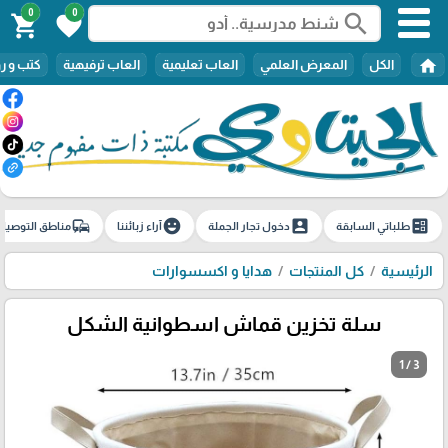
0
0
search
shopping_cart
favorite
home
الكل
المعرض العلمي
العاب تعليمية
العاب ترفيهية
كتب و ر
commute
emoji_emotions
account_box
ballot
طلباتي السابقة
دخول تجار الجملة
آراء زبائننا
مناطق التوصيل
الرئيسية
كل المنتجات
هدايا و اكسسوارات
سلة تخزين قماش اسطوانية الشكل
1 / 3