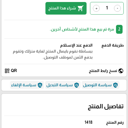
shopping_cart
شراء هذا المنتج
+
-
2
مرة تم بيع هذا المنتج لأشخاص آخرين.
طريقة الدفع
الدفع عند الإستلام
ببساطة نقوم بايصال المنتج لغاية منزلك وتقوم
بدفع الثمن لموظف التوصيل.
qr_code
public
نسخ رابط المنتج
QR
policy
policy
policy
سياسة التوصيل
سياسة التبديل
سياسة الإلغاء
تفاصيل المنتج
رقم المنتج
1418