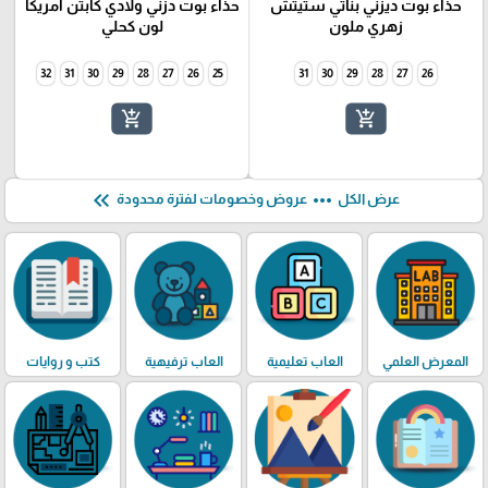
حذاء بوت ديزني بناتي ستيتش
حذاء بوت دزني ولادي كابتن امريكا
زهري ملون
لون كحلي
32
31
30
29
28
27
26
25
31
30
29
28
27
26
add_shopping_cart
add_shopping_cart
keyboard_double_arrow_left
more_horiz
عرض الكل
عروض وخصومات لفترة محدودة
المعرض العلمي
العاب تعليمية
العاب ترفيهية
كتب و روايات