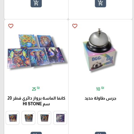
add_shopping_cart
add_shopping_cart
favorite_border
favorite_border
₪
₪
25
10
جرس طاولة حديد
كانفا الماسة برواز دائري قطر 20
سم HI STONE