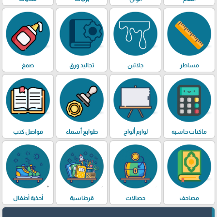
مساطر
جلاتين
تجاليد ورق
صمغ
ماكنات حاسبة
لوازم ألواح
طوابع أسماء
فواصل كتب
مصاحف
حصالات
قرطاسية
أحذية أطفال