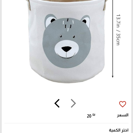
arrow_back_ios
arrow_forward_ios
favorite_border
السعر
₪
20
اختر الكمية