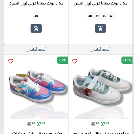
حذاء بوت صبايا دزني لون ابيض
حذاء بوت صبايا دزني لون اسود
40
40
39
38
37
add_shopping_cart
add_shopping_cart
أحذية أطفال
أحذية أطفال
-17%
-17%
favorite_border
favorite_border
₪
₪
₪
₪
45
37
45
37
حذاء بوت ديزني بناتي فروزن لون
حذاء بوت ديزني بناتي ستيتش