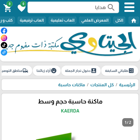
0
0
search
shopping_cart
favorite
home
الكل
المعرض العلمي
العاب تعليمية
العاب ترفيهية
كتب و ر
commute
emoji_emotions
account_box
ballot
طلباتي السابقة
دخول تجار الجملة
آراء زبائننا
مناطق التوصيل
الرئيسية
كل المنتجات
ماكنات حاسبة
ماكنة حاسبة حجم وسط
KAERDA
1 / 2