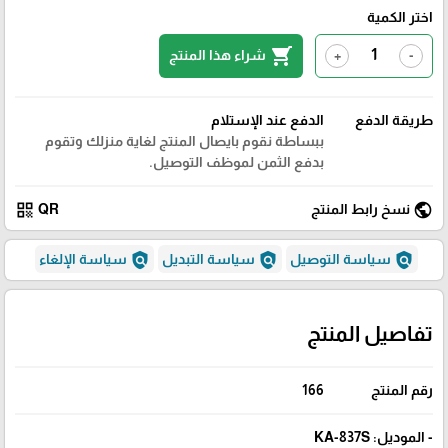
اختر الكمية
shopping_cart
شراء هذا المنتج
+
-
طريقة الدفع
الدفع عند الإستلام
ببساطة نقوم بايصال المنتج لغاية منزلك وتقوم
بدفع الثمن لموظف التوصيل.
qr_code
public
نسخ رابط المنتج
QR
policy
policy
policy
سياسة التوصيل
سياسة التبديل
سياسة الإلغاء
تفاصيل المنتج
رقم المنتج
166
- الموديل: KA-837S