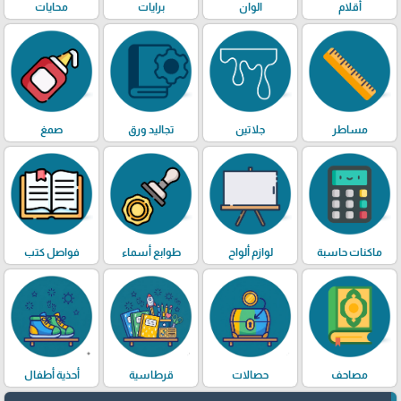
أقلام
الوان
برايات
محايات
مساطر
جلاتين
تجاليد ورق
صمغ
ماكنات حاسبة
لوازم ألواح
طوابع أسماء
فواصل كتب
مصاحف
حصالات
قرطاسية
أحذية أطفال