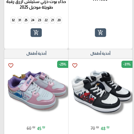
حذاء بوت دزني ستيتش ازرق رقبة
طويلة موديل 2025
32
31
25
24
23
22
21
20
add_shopping_cart
add_shopping_cart
أحذية أطفال
أحذية أطفال
-25%
-31%
favorite_border
favorite_border
₪
₪
₪
₪
60
45
70
48