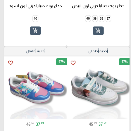
حذاء بوت صبايا دزني لون ابيض
حذاء بوت صبايا دزني لون اسود
40
40
39
38
37
add_shopping_cart
add_shopping_cart
أحذية أطفال
أحذية أطفال
-17%
-17%
favorite_border
favorite_border
₪
₪
₪
₪
45
37
45
37