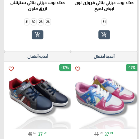
حذاء بوت ديزني بناتي فروزن لون
حذاء بوت ديزني بناتي ستيتش
ابيض لميع
ازرق ملون
31
30
28
26
31
add_shopping_cart
add_shopping_cart
أحذية أطفال
أحذية أطفال
-17%
-17%
favorite_border
favorite_border
₪
₪
₪
₪
45
37
45
37