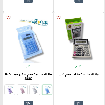
favorite_border
favorite_border
₪
₪
5
25
ماكنة حاسبة مكتب حجم كبير
ماكنة حاسبة حجم صغير جيب KC-
888C
add_shopping_cart
add_shopping_cart