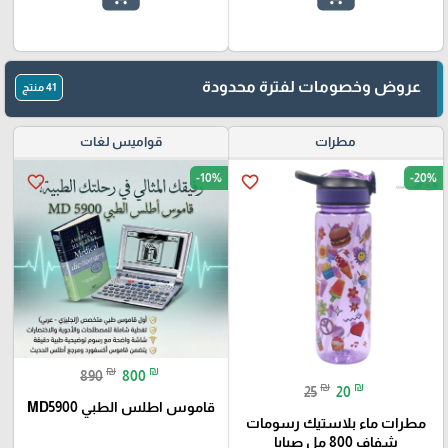
عروض وخصومات لفترة محدودة
41 منتج
مطرات
قواميس لغات
-10%
-20%
favorite_border
favorite_border
₪
₪
890
800
₪
₪
25
20
قاموس اطلس الطبي MD5900
مطرات ماء بلاستيك رسومات
شفاف 800 مل صبايا