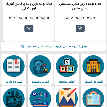
حذاء بوت ديزني بناتي ستيتش
حذاء بوت دزني ولادي كابتن امريكا
زهري ملون
لون كحلي
32
31
30
29
28
27
26
25
31
30
29
28
27
26
add_shopping_cart
add_shopping_cart
keyboard_double_arrow_left
more_horiz
عرض الكل
عروض وخصومات لفترة محدودة
المعرض العلمي
العاب تعليمية
العاب ترفيهية
كتب و روايات