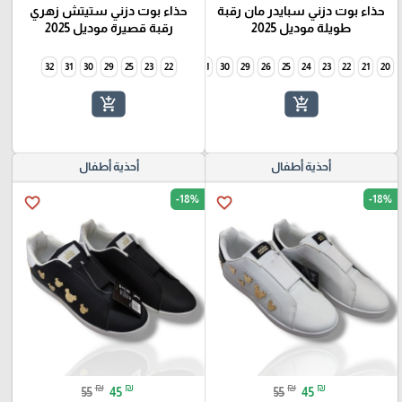
حذاء بوت دزني سبايدر مان رقبة
حذاء بوت دزني ستيتش زهري
طويلة موديل 2025
رقبة قصيرة موديل 2025
32
31
30
29
25
34
23
33
22
32
31
30
29
26
25
24
23
22
21
20
add_shopping_cart
add_shopping_cart
أحذية أطفال
أحذية أطفال
-18%
-18%
favorite_border
favorite_border
₪
₪
₪
₪
55
45
55
45