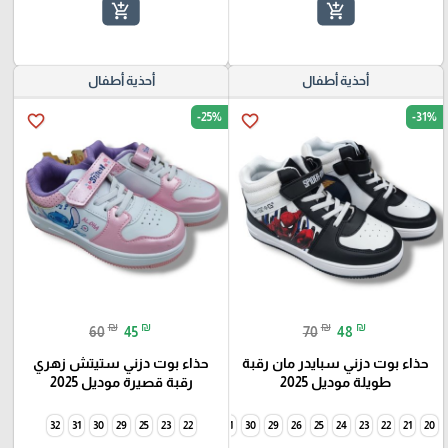
add_shopping_cart
add_shopping_cart
أحذية أطفال
أحذية أطفال
-25%
-31%
favorite_border
favorite_border
₪
₪
₪
₪
60
45
70
48
حذاء بوت دزني سبايدر مان رقبة
حذاء بوت دزني ستيتش زهري
طويلة موديل 2025
رقبة قصيرة موديل 2025
32
31
30
29
25
34
23
33
22
32
31
30
29
26
25
24
23
22
21
20