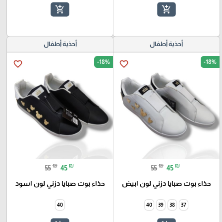
add_shopping_cart
add_shopping_cart
أحذية أطفال
أحذية أطفال
-18%
-18%
favorite_border
favorite_border
₪
₪
₪
₪
55
45
55
45
حذاء بوت صبايا دزني لون ابيض
حذاء بوت صبايا دزني لون اسود
40
40
39
38
37