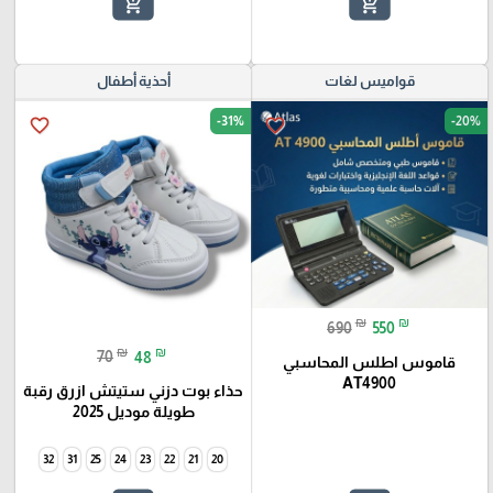
add_shopping_cart
add_shopping_cart
قواميس لغات
أحذية أطفال
-31%
-20%
favorite_border
favorite_border
₪
₪
690
550
₪
₪
70
48
قاموس اطلس المحاسبي
AT4900
حذاء بوت دزني ستيتش ازرق رقبة
طويلة موديل 2025
32
31
25
24
23
22
21
20