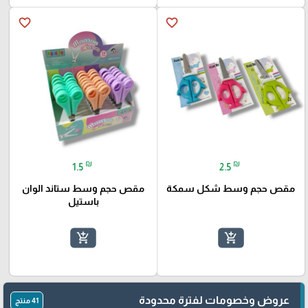
favorite_border
favorite_border
₪
₪
1.5
2.5
مقص حجم وسط شكل سمكة
مقص حجم وسط ستاند الوان
باستيل
add_shopping_cart
add_shopping_cart
عروض وخصومات لفترة محدودة
41 منتج