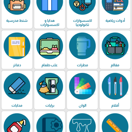
أدوات رياضية
اكسسوارات
هدايا و
شنط مدرسية
تكنولوجيا
اكسسوارات
مقالم
مطرات
علب طعام
دفاتر
أقلام
الوان
برايات
محايات