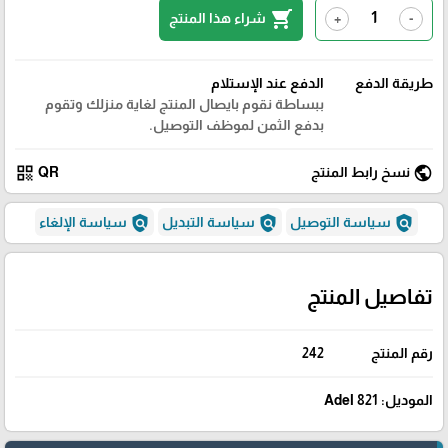
shopping_cart
شراء هذا المنتج
+
-
طريقة الدفع
الدفع عند الإستلام
ببساطة نقوم بايصال المنتج لغاية منزلك وتقوم
بدفع الثمن لموظف التوصيل.
qr_code
public
نسخ رابط المنتج
QR
policy
policy
policy
سياسة التوصيل
سياسة التبديل
سياسة الإلغاء
تفاصيل المنتج
رقم المنتج
242
الموديل: 821 Adel