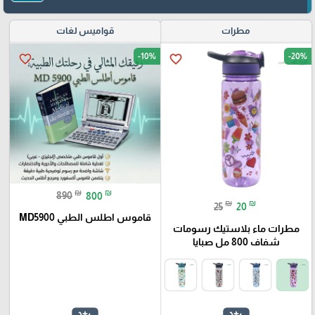
مطرات
قواميس لغات
-10%
-20%
favorite_border
favorite_border
₪
₪
890
800
₪
₪
25
20
قاموس اطلس الطبي MD5900
مطرات ماء بلاستيك رسومات
شفاف 800 مل صبايا