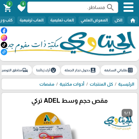
0
0
search
shopping_cart
favorite
home
الكل
المعرض العلمي
العاب تعليمية
العاب ترفيهية
كتب و ر
commute
emoji_emotions
account_box
ballot
طلباتي السابقة
دخول تجار الجملة
آراء زبائننا
مناطق التوصيل
الرئيسية
كل المنتجات
أدوات مكتبية
مقصات
مقص حجم وسط ADEL تركي
1 / 1