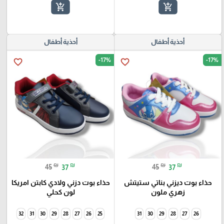
add_shopping_cart
add_shopping_cart
أحذية أطفال
أحذية أطفال
-17%
-17%
favorite_border
favorite_border
₪
₪
₪
₪
45
37
45
37
حذاء بوت ديزني بناتي ستيتش
حذاء بوت دزني ولادي كابتن امريكا
زهري ملون
لون كحلي
32
31
30
29
28
27
26
25
31
30
29
28
27
26