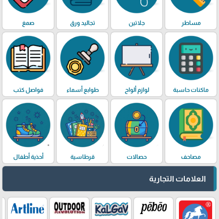
مساطر
جلاتين
تجاليد ورق
صمغ
ماكنات حاسبة
لوازم ألواح
طوابع أسماء
فواصل كتب
مصاحف
حصالات
قرطاسية
أحذية أطفال
العلامات التجارية