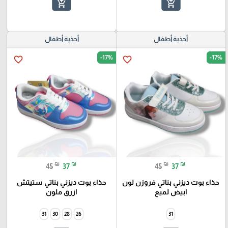
add_shopping_cart
add_shopping_cart
أحذية أطفال
أحذية أطفال
-17%
-17%
favorite_border
favorite_border
₪
₪
₪
₪
45
37
45
37
حذاء بوت ديزني بناتي فروزن لون
حذاء بوت ديزني بناتي ستيتش
ابيض لميع
ازرق ملون
31
30
28
26
31