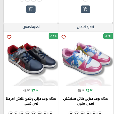
add_shopping_cart
add_shopping_cart
أحذية أطفال
أحذية أطفال
-17%
-17%
favorite_border
favorite_border
₪
₪
₪
₪
45
37
45
37
حذاء بوت ديزني بناتي ستيتش
حذاء بوت دزني ولادي كابتن امريكا
زهري ملون
لون كحلي