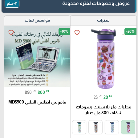
عروض وخصومات لفترة محدودة
41 منتج
مطرات
قواميس لغات
-10%
-20%
favorite_border
favorite_border
₪
₪
890
800
₪
₪
25
20
قاموس اطلس الطبي MD5900
مطرات ماء بلاستيك رسومات
شفاف 800 مل صبايا