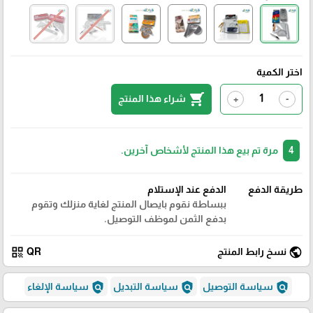
اختر الكمية
shopping_cart
شراء هذا المنتج
+
-
4
مرة تم بيع هذا المنتج لأشخاص آخرين.
طريقة الدفع
الدفع عند الإستلام
ببساطة نقوم بايصال المنتج لغاية منزلك وتقوم
بدفع الثمن لموظف التوصيل.
qr_code
public
نسخ رابط المنتج
QR
policy
policy
policy
سياسة التوصيل
سياسة التبديل
سياسة الإلغاء