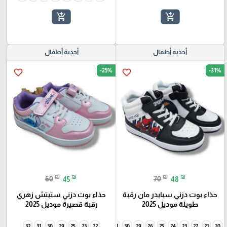
add_shopping_cart
add_shopping_cart
أحذية أطفال
أحذية أطفال
-25%
-31%
favorite_border
favorite_border
₪
₪
₪
₪
60
45
70
48
حذاء بوت دزني سبايدر مان رقبة
حذاء بوت دزني ستيتش زهري
طويلة موديل 2025
رقبة قصيرة موديل 2025
32
31
30
29
25
34
23
33
22
32
31
30
29
26
25
24
23
22
21
20