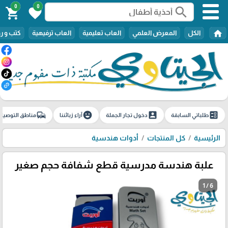
0
0
search
shopping_cart
favorite
home
الكل
المعرض العلمي
العاب تعليمية
العاب ترفيهية
كتب و ر
commute
emoji_emotions
account_box
ballot
طلباتي السابقة
دخول تجار الجملة
آراء زبائننا
مناطق التوصيل
الرئيسية
كل المنتجات
أدوات هندسية
علبة هندسة مدرسية قطع شفافة حجم صغير
1 / 6