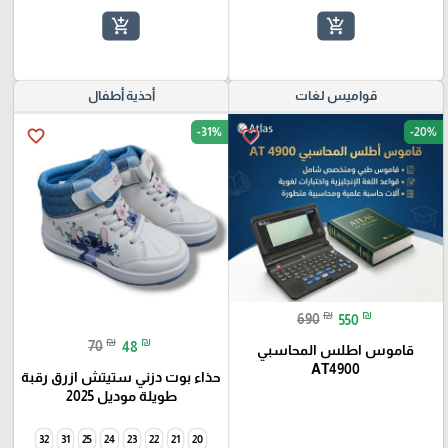
add_shopping_cart
add_shopping_cart
قواميس لغات
أحذية أطفال
-31%
-20%
favorite_border
favorite_border
₪
₪
690
550
₪
₪
70
48
قاموس اطلس المحاسبي
AT4900
حذاء بوت دزني ستيتش ازرق رقبة
طويلة موديل 2025
32
31
25
24
23
22
21
20