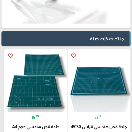
منتجات ذات صلة
favorite_border
favorite_border
₪
₪
15
25
جلدة قص هندسي قياس 30*45
جلدة قص هندسي حجم A4