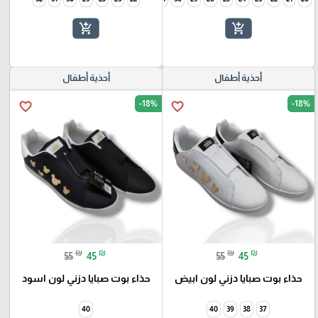
add_shopping_cart
add_shopping_cart
أحذية أطفال
أحذية أطفال
-18%
-18%
favorite_border
favorite_border
₪
₪
₪
₪
55
45
55
45
حذاء بوت صبايا دزني لون ابيض
حذاء بوت صبايا دزني لون اسود
40
40
39
38
37