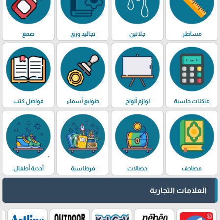
مساطر
جلاتين
تجاليد ورق
صمغ
ماكنات حاسبة
لوازم ألواح
طوابع أسماء
فواصل كتب
مصاحف
حصالات
قرطاسية
أحذية أطفال
العلامات التجارية