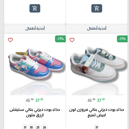
add_shopping_cart
add_shopping_cart
أحذية أطفال
أحذية أطفال
-17%
-17%
favorite_border
favorite_border
₪
₪
₪
₪
45
37
45
37
حذاء بوت ديزني بناتي فروزن لون
حذاء بوت ديزني بناتي ستيتش
ابيض لميع
ازرق ملون
31
30
28
26
31