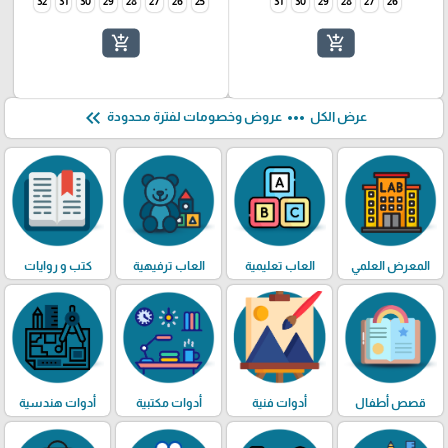
32
31
30
29
28
27
26
25
31
30
29
28
27
26
add_shopping_cart
add_shopping_cart
keyboard_double_arrow_left
more_horiz
عرض الكل
عروض وخصومات لفترة محدودة
المعرض العلمي
العاب تعليمية
العاب ترفيهية
كتب و روايات
قصص أطفال
أدوات فنية
أدوات مكتبية
أدوات هندسية