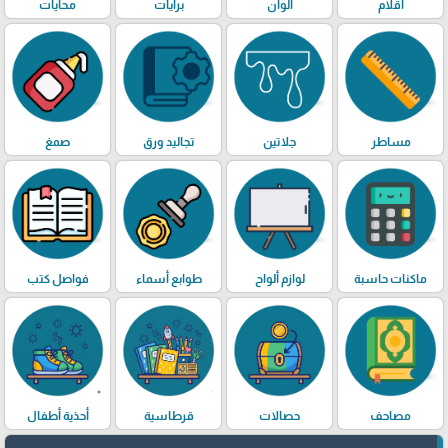
أقلام
الوان
برايات
محايات
مساطر
جلاتين
تجاليد ورق
صمغ
ماكنات حاسبة
لوازم ألواح
طوابع أسماء
فواصل كتب
مصاحف
حصالات
قرطاسية
أحذية أطفال