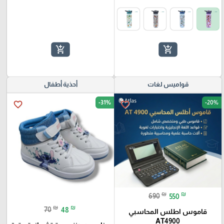
add_shopping_cart
add_shopping_cart
قواميس لغات
أحذية أطفال
-31%
-20%
favorite_border
favorite_border
₪
₪
690
550
₪
₪
70
48
قاموس اطلس المحاسبي
AT4900