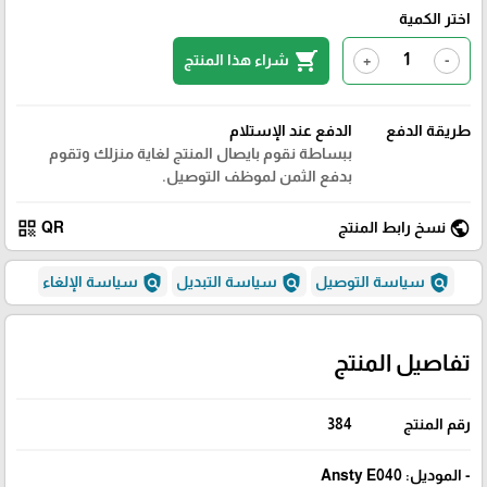
اختر الكمية
shopping_cart
شراء هذا المنتج
+
-
طريقة الدفع
الدفع عند الإستلام
ببساطة نقوم بايصال المنتج لغاية منزلك وتقوم
بدفع الثمن لموظف التوصيل.
qr_code
public
نسخ رابط المنتج
QR
policy
policy
policy
سياسة التوصيل
سياسة التبديل
سياسة الإلغاء
تفاصيل المنتج
رقم المنتج
384
- الموديل: Ansty E040