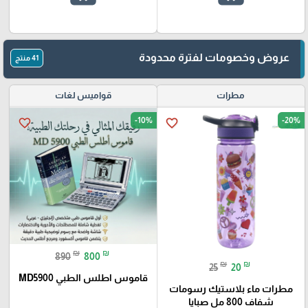
عروض وخصومات لفترة محدودة
41 منتج
مطرات
قواميس لغات
-10%
-20%
favorite_border
favorite_border
₪
₪
890
800
₪
₪
25
20
قاموس اطلس الطبي MD5900
مطرات ماء بلاستيك رسومات
شفاف 800 مل صبايا