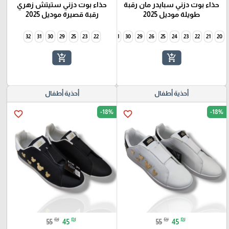
حذاء بوت دزني سبايدر مان رقبة
حذاء بوت دزني ستيتش زهري
طويلة موديل 2025
رقبة قصيرة موديل 2025
32
31
30
29
25
34
23
33
22
32
31
30
29
26
25
24
23
22
21
20
add_shopping_cart
add_shopping_cart
أحذية أطفال
أحذية أطفال
-18%
-18%
favorite_border
favorite_border
₪
₪
₪
₪
55
45
55
45