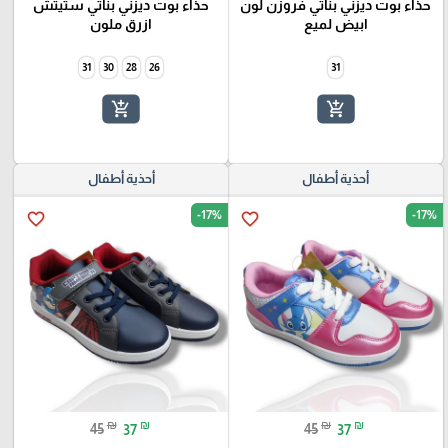
حذاء بوت ديزني بناتي فروزن لون
حذاء بوت ديزني بناتي ستيتش
ابيض لميع
ازرق ملون
31
30
28
26
31
add_shopping_cart
add_shopping_cart
أحذية أطفال
أحذية أطفال
-17%
-17%
favorite_border
favorite_border
₪
₪
₪
₪
45
37
45
37