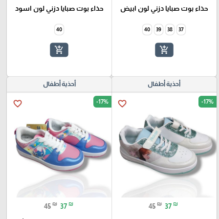
حذاء بوت صبايا دزني لون ابيض
حذاء بوت صبايا دزني لون اسود
40
40
39
38
37
add_shopping_cart
add_shopping_cart
أحذية أطفال
أحذية أطفال
-17%
-17%
favorite_border
favorite_border
₪
₪
₪
₪
45
37
45
37