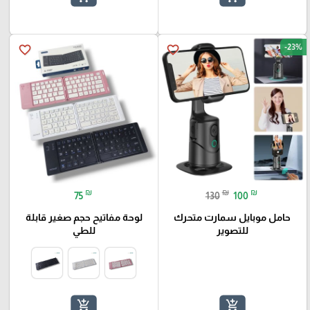
-23%
favorite_border
favorite_border
₪
₪
₪
75
130
100
حامل موبايل سمارت متحرك
لوحة مفاتيح حجم صغير قابلة
للتصوير
للطي
add_shopping_cart
add_shopping_cart