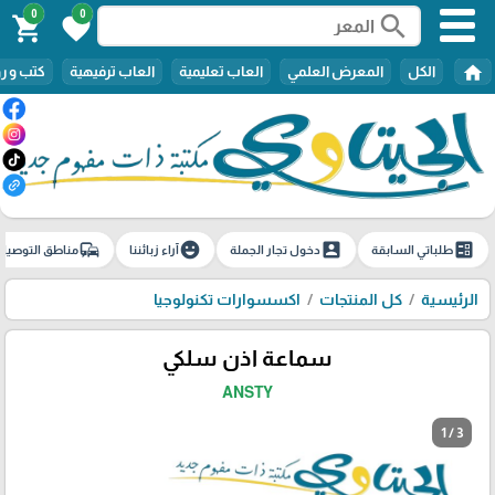
0
0
search
shopping_cart
favorite
home
الكل
المعرض العلمي
العاب تعليمية
العاب ترفيهية
كتب و ر
commute
emoji_emotions
account_box
ballot
طلباتي السابقة
دخول تجار الجملة
آراء زبائننا
مناطق التوصيل
الرئيسية
كل المنتجات
اكسسوارات تكنولوجيا
سماعة اذن سلكي
ANSTY
1 / 3