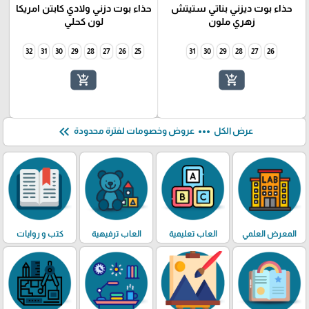
حذاء بوت ديزني بناتي ستيتش
حذاء بوت دزني ولادي كابتن امريكا
زهري ملون
لون كحلي
32
31
30
29
28
27
26
25
31
30
29
28
27
26
add_shopping_cart
add_shopping_cart
keyboard_double_arrow_left
more_horiz
عرض الكل
عروض وخصومات لفترة محدودة
المعرض العلمي
العاب تعليمية
العاب ترفيهية
كتب و روايات