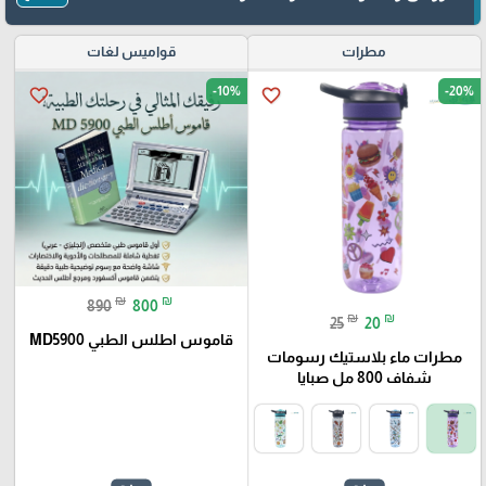
مطرات
قواميس لغات
-10%
-20%
favorite_border
favorite_border
₪
₪
890
800
₪
₪
25
20
قاموس اطلس الطبي MD5900
مطرات ماء بلاستيك رسومات
شفاف 800 مل صبايا