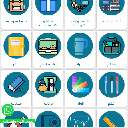
أدوات رياضية
اكسسوارات
هدايا و
شنط مدرسية
تكنولوجيا
اكسسوارات
مقالم
مطرات
علب طعام
دفاتر
أقلام
الوان
برايات
محايات
تحدث الينا - واتسا