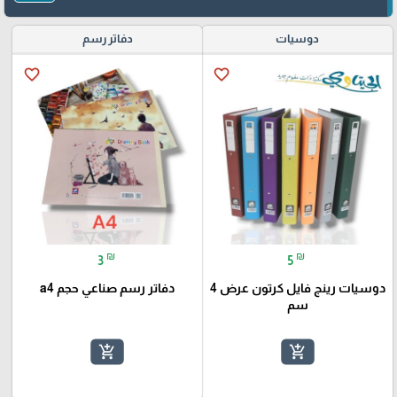
دوسيات
دفاتر رسم
favorite_border
favorite_border
₪
₪
3
5
دوسيات رينج فايل كرتون عرض 4
دفاتر رسم صناعي حجم a4
سم
add_shopping_cart
add_shopping_cart