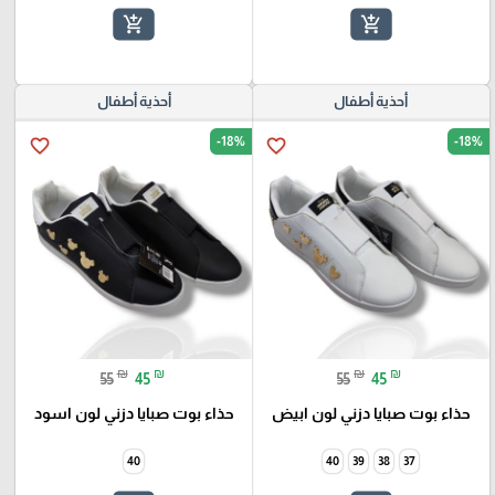
add_shopping_cart
add_shopping_cart
أحذية أطفال
أحذية أطفال
-18%
-18%
favorite_border
favorite_border
₪
₪
₪
₪
55
45
55
45
حذاء بوت صبايا دزني لون ابيض
حذاء بوت صبايا دزني لون اسود
40
40
39
38
37