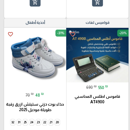
add_shopping_cart
add_shopping_cart
قواميس لغات
أحذية أطفال
-31%
-20%
favorite_border
favorite_border
₪
₪
690
550
₪
₪
70
48
قاموس اطلس المحاسبي
AT4900
حذاء بوت دزني ستيتش ازرق رقبة
طويلة موديل 2025
32
31
25
24
23
22
21
20