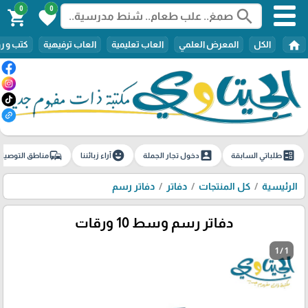
0
0
search
shopping_cart
favorite
home
الكل
المعرض العلمي
العاب تعليمية
العاب ترفيهية
كتب و ر
commute
emoji_emotions
account_box
ballot
طلباتي السابقة
دخول تجار الجملة
آراء زبائننا
مناطق التوصيل
الرئيسية
كل المنتجات
دفاتر
دفاتر رسم
دفاتر رسم وسط 10 ورقات
1 / 1