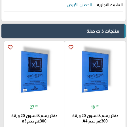
العلامة التجارية
الحصان الأبيض
منتجات ذات صلة
favorite_border
favorite_border
₪
₪
27
18
دفتر رسم كانسون 20 ورقة
دفتر رسم كانسون 20 ورقة
300غم حجم A4
300غم حجم a3