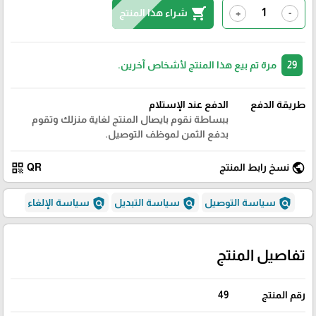
shopping_cart
شراء هذا المنتج
+
-
29
مرة تم بيع هذا المنتج لأشخاص آخرين.
طريقة الدفع
الدفع عند الإستلام
ببساطة نقوم بايصال المنتج لغاية منزلك وتقوم
بدفع الثمن لموظف التوصيل.
qr_code
public
نسخ رابط المنتج
QR
policy
policy
policy
سياسة التوصيل
سياسة التبديل
سياسة الإلغاء
تفاصيل المنتج
رقم المنتج
49