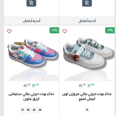
add_shopping_cart
add_shopping_cart
أحذية أطفال
أحذية أطفال
-17%
-17%
favorite_border
favorite_border
₪
₪
₪
₪
45
37
45
37
حذاء بوت ديزني بناتي فروزن لون
حذاء بوت ديزني بناتي ستيتش
ابيض لميع
ازرق ملون
31
30
28
26
31