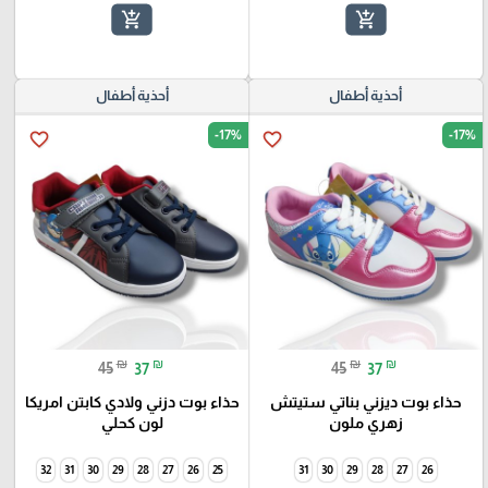
add_shopping_cart
add_shopping_cart
أحذية أطفال
أحذية أطفال
-17%
-17%
favorite_border
favorite_border
₪
₪
₪
₪
45
37
45
37
حذاء بوت ديزني بناتي ستيتش
حذاء بوت دزني ولادي كابتن امريكا
زهري ملون
لون كحلي
32
31
30
29
28
27
26
25
31
30
29
28
27
26