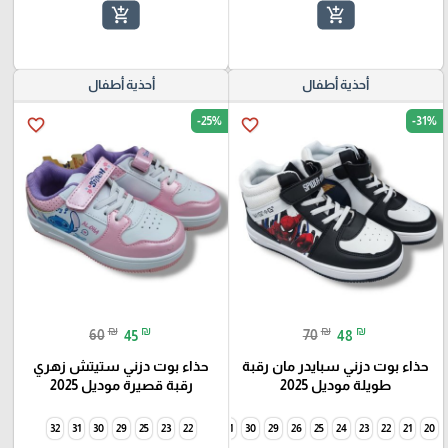
add_shopping_cart
add_shopping_cart
أحذية أطفال
أحذية أطفال
-25%
-31%
favorite_border
favorite_border
₪
₪
₪
₪
60
45
70
48
حذاء بوت دزني سبايدر مان رقبة
حذاء بوت دزني ستيتش زهري
طويلة موديل 2025
رقبة قصيرة موديل 2025
32
31
30
29
25
34
23
33
22
32
31
30
29
26
25
24
23
22
21
20