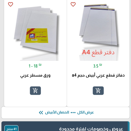
favorite_border
favorite_border
₪
₪
1 - 18
3.5
دفاتر قطع عربي أبيض حجم a4
ورق مسطر عربي
add_shopping_cart
add_shopping_cart
keyboard_double_arrow_left
more_horiz
عرض الكل
الحصان الأبيض
عروض وخصومات لفترة محدودة
41 منتج