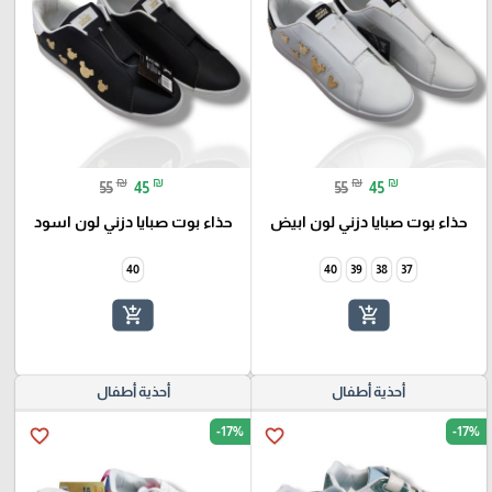
₪
₪
₪
₪
55
45
55
45
حذاء بوت صبايا دزني لون ابيض
حذاء بوت صبايا دزني لون اسود
40
40
39
38
37
add_shopping_cart
add_shopping_cart
أحذية أطفال
أحذية أطفال
-17%
-17%
favorite_border
favorite_border