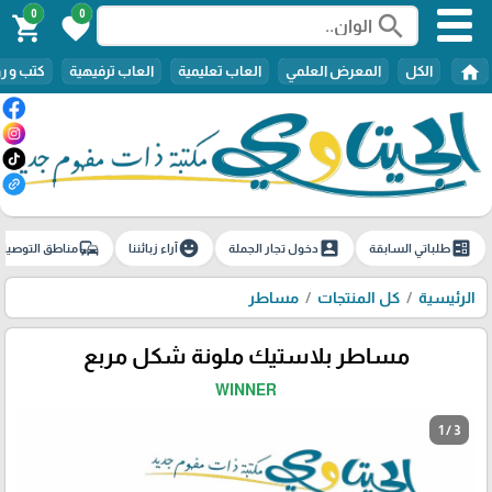
0
0
search
shopping_cart
favorite
home
الكل
المعرض العلمي
العاب تعليمية
العاب ترفيهية
كتب و ر
commute
emoji_emotions
account_box
ballot
طلباتي السابقة
دخول تجار الجملة
آراء زبائننا
مناطق التوصيل
الرئيسية
كل المنتجات
مساطر
مساطر بلاستيك ملونة شكل مربع
WINNER
1 / 3