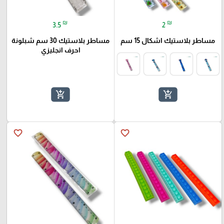
₪
₪
3.5
2
مساطر بلاستيك اشكال 15 سم
مساطر بلاستيك 30 سم شبلونة
احرف انجليزي
add_shopping_cart
add_shopping_cart
favorite_border
favorite_border