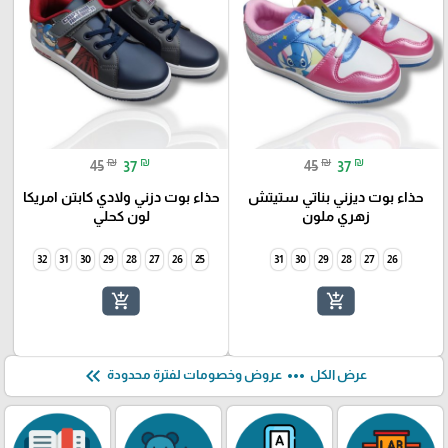
₪
₪
₪
₪
45
37
45
37
حذاء بوت ديزني بناتي ستيتش
حذاء بوت دزني ولادي كابتن امريكا
زهري ملون
لون كحلي
32
31
30
29
28
27
26
25
31
30
29
28
27
26
add_shopping_cart
add_shopping_cart
keyboard_double_arrow_left
more_horiz
عرض الكل
عروض وخصومات لفترة محدودة