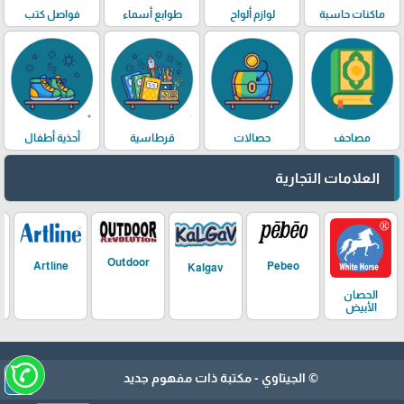
ماكنات حاسبة
لوازم ألواح
طوابع أسماء
فواصل كتب
مصاحف
حصالات
قرطاسية
أحذية أطفال
العلامات التجارية
Outdoor
Artline
Pebeo
Kalgav
الحصان
الأبيض
arrow_upward
© الجيتاوي - مكتبة ذات مفهوم جديد