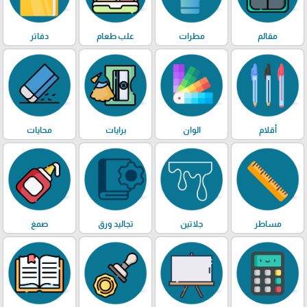
مقالم
مطرات
علب طعام
دفاتر
أقلام
الوان
برايات
محايات
مساطر
جلاتين
تجاليد ورق
صمغ