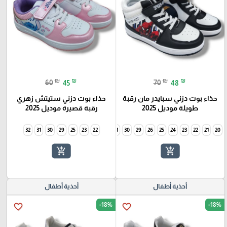
₪
₪
₪
₪
60
45
70
48
حذاء بوت دزني سبايدر مان رقبة
حذاء بوت دزني ستيتش زهري
طويلة موديل 2025
رقبة قصيرة موديل 2025
32
31
30
29
25
34
23
33
22
32
31
30
29
26
25
24
23
22
21
20
add_shopping_cart
add_shopping_cart
أحذية أطفال
أحذية أطفال
-18%
-18%
favorite_border
favorite_border