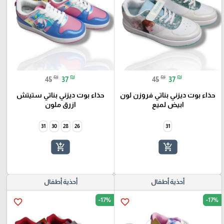
₪
₪
₪
₪
45
37
45
37
حذاء بوت ديزني بناتي فروزن لون
حذاء بوت ديزني بناتي ستيتش
ابيض لميع
ازرق ملون
31
30
28
26
31
add_shopping_cart
add_shopping_cart
أحذية أطفال
أحذية أطفال
-17%
-17%
favorite_border
favorite_border