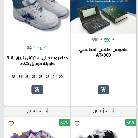
₪
₪
690
550
₪
₪
70
48
قاموس اطلس المحاسبي
AT4900
حذاء بوت دزني ستيتش ازرق رقبة
طويلة موديل 2025
32
31
25
24
23
22
21
20
add_shopping_cart
add_shopping_cart
أحذية أطفال
أحذية أطفال
-25%
-31%
favorite_border
favorite_border