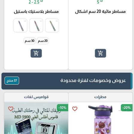
₪
₪
2 - 2.5
5
مساطر مائية 20 سم اشكال
مساطر بلاستيك باستيل
20 سم
30 سم
add_shopping_cart
add_shopping_cart
عروض وخصومات لفترة محدودة
37 منتج
مطرات
قواميس لغات
-10%
-20%
favorite_border
favorite_border