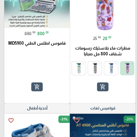
₪
₪
890
800
₪
₪
25
20
قاموس اطلس الطبي MD5900
مطرات ماء بلاستيك رسومات
شفاف 800 مل صبايا
add_shopping_cart
add_shopping_cart
قواميس لغات
أحذية أطفال
-31%
-20%
favorite_border
favorite_border