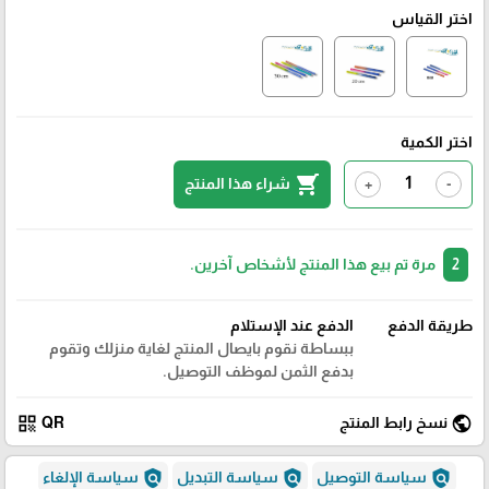
اختر القياس
اختر الكمية
shopping_cart
شراء هذا المنتج
+
-
2
مرة تم بيع هذا المنتج لأشخاص آخرين.
طريقة الدفع
الدفع عند الإستلام
ببساطة نقوم بايصال المنتج لغاية منزلك وتقوم
بدفع الثمن لموظف التوصيل.
qr_code
public
نسخ رابط المنتج
QR
policy
policy
policy
سياسة التوصيل
سياسة التبديل
سياسة الإلغاء