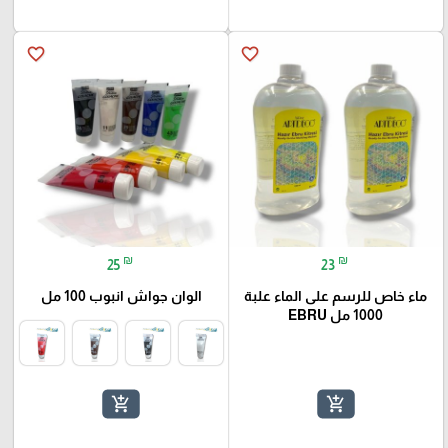
favorite_border
favorite_border
₪
₪
25
23
ماء خاص للرسم على الماء علبة
الوان جواش انبوب 100 مل
1000 مل EBRU
add_shopping_cart
add_shopping_cart