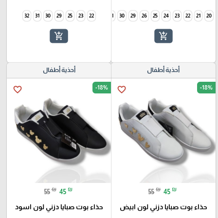
32
31
30
29
25
34
23
33
22
32
31
30
29
26
25
24
23
22
21
20
add_shopping_cart
add_shopping_cart
أحذية أطفال
أحذية أطفال
-18%
-18%
favorite_border
favorite_border
₪
₪
₪
₪
55
45
55
45
حذاء بوت صبايا دزني لون ابيض
حذاء بوت صبايا دزني لون اسود