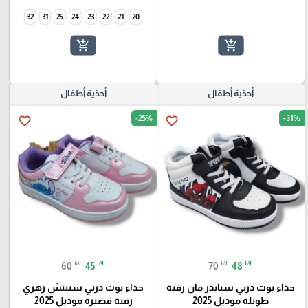
32
31
25
24
23
22
21
20
add_shopping_cart
add_shopping_cart
أحذية أطفال
أحذية أطفال
-25%
-31%
favorite_border
favorite_border
₪
₪
₪
₪
60
45
70
48
حذاء بوت دزني سبايدر مان رقبة
حذاء بوت دزني ستيتش زهري
طويلة موديل 2025
رقبة قصيرة موديل 2025