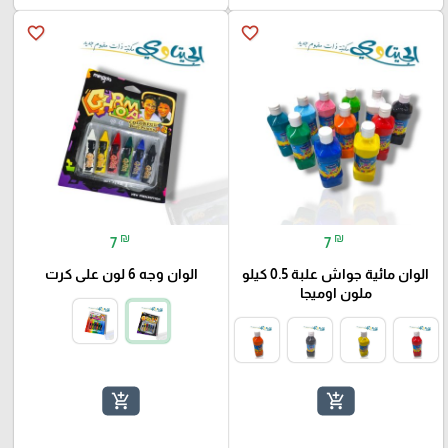
favorite_border
favorite_border
₪
₪
7
7
الوان مائية جواش علبة 0.5 كيلو
الوان وجه 6 لون على كرت
ملون اوميجا
add_shopping_cart
add_shopping_cart