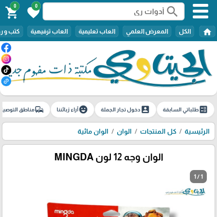
0
0
search
shopping_cart
favorite
home
الكل
المعرض العلمي
العاب تعليمية
العاب ترفيهية
كتب و ر
commute
emoji_emotions
account_box
ballot
طلباتي السابقة
دخول تجار الجملة
آراء زبائننا
مناطق التوصيل
الرئيسية
كل المنتجات
الوان
الوان مائية
الوان وجه 12 لون MINGDA
1 / 1