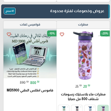
عروض وخصومات لفترة محدودة
41 منتج
مطرات
قواميس لغات
-10%
-20%
favorite_border
favorite_border
₪
₪
890
800
₪
₪
25
20
قاموس اطلس الطبي MD5900
مطرات ماء بلاستيك رسومات
شفاف 800 مل صبايا