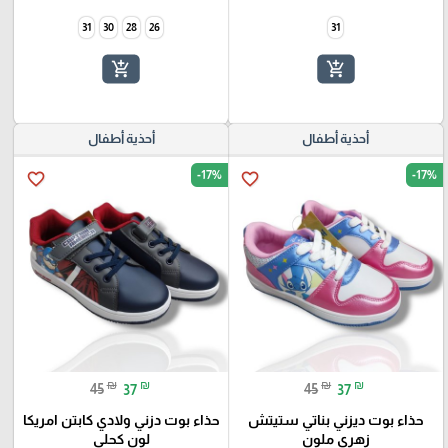
31
30
28
26
31
add_shopping_cart
add_shopping_cart
أحذية أطفال
أحذية أطفال
-17%
-17%
favorite_border
favorite_border
₪
₪
₪
₪
45
37
45
37
حذاء بوت ديزني بناتي ستيتش
حذاء بوت دزني ولادي كابتن امريكا
زهري ملون
لون كحلي