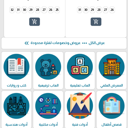
32
31
30
29
28
27
26
25
31
30
29
28
27
26
add_shopping_cart
add_shopping_cart
keyboard_double_arrow_left
more_horiz
عرض الكل
عروض وخصومات لفترة محدودة
المعرض العلمي
العاب تعليمية
العاب ترفيهية
كتب و روايات
قصص أطفال
أدوات فنية
أدوات مكتبية
أدوات هندسية