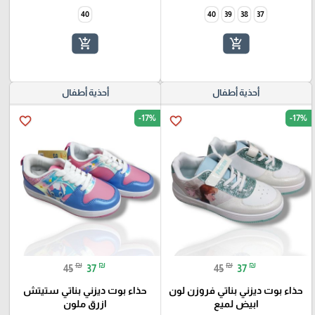
40
40
39
38
37
add_shopping_cart
add_shopping_cart
أحذية أطفال
أحذية أطفال
-17%
-17%
favorite_border
favorite_border
₪
₪
₪
₪
45
37
45
37
حذاء بوت ديزني بناتي فروزن لون
حذاء بوت ديزني بناتي ستيتش
ابيض لميع
ازرق ملون