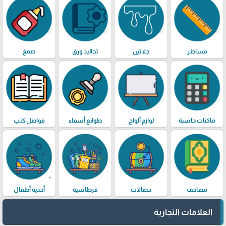
مساطر
جلاتين
تجاليد ورق
صمغ
ماكنات حاسبة
لوازم ألواح
طوابع أسماء
فواصل كتب
مصاحف
حصالات
قرطاسية
أحذية أطفال
العلامات التجارية