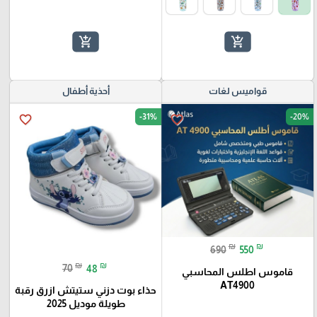
add_shopping_cart
add_shopping_cart
قواميس لغات
أحذية أطفال
-31%
-20%
favorite_border
favorite_border
₪
₪
690
550
₪
₪
70
48
قاموس اطلس المحاسبي
AT4900
حذاء بوت دزني ستيتش ازرق رقبة
طويلة موديل 2025