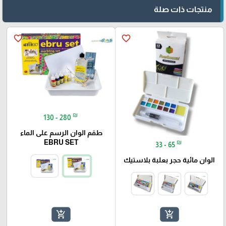
منتجات ذات صلة
favorite_border
favorite_border
₪
130 - 280
طقم الوان الرسم على الماء
EBRU SET
₪
33 - 65
الوان مائية حجر بعلبة بلاستيك
add_shopping_cart
add_shopping_cart