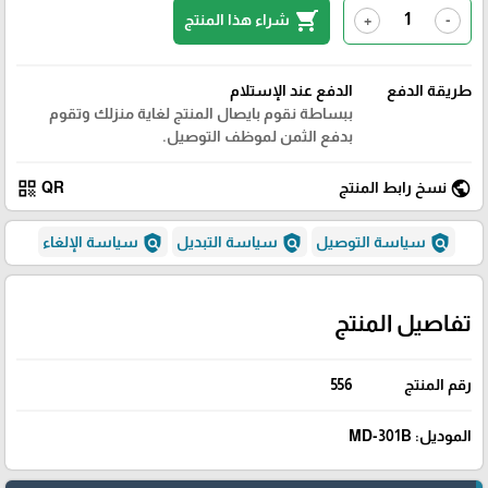
shopping_cart
شراء هذا المنتج
+
-
طريقة الدفع
الدفع عند الإستلام
ببساطة نقوم بايصال المنتج لغاية منزلك وتقوم
بدفع الثمن لموظف التوصيل.
qr_code
public
نسخ رابط المنتج
QR
policy
policy
policy
سياسة التوصيل
سياسة التبديل
سياسة الإلغاء
تفاصيل المنتج
رقم المنتج
556
الموديل: MD-301B