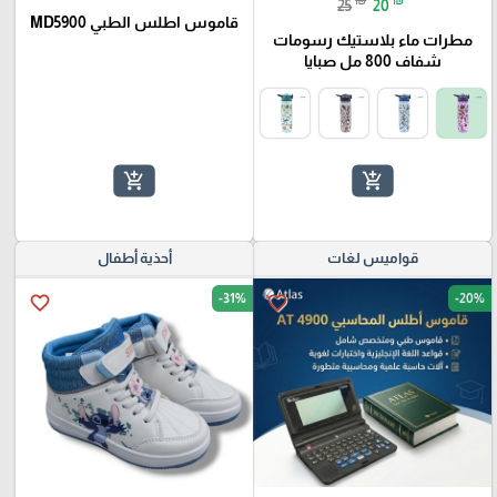
25
20
قاموس اطلس الطبي MD5900
مطرات ماء بلاستيك رسومات
شفاف 800 مل صبايا
add_shopping_cart
add_shopping_cart
قواميس لغات
أحذية أطفال
-31%
-20%
favorite_border
favorite_border