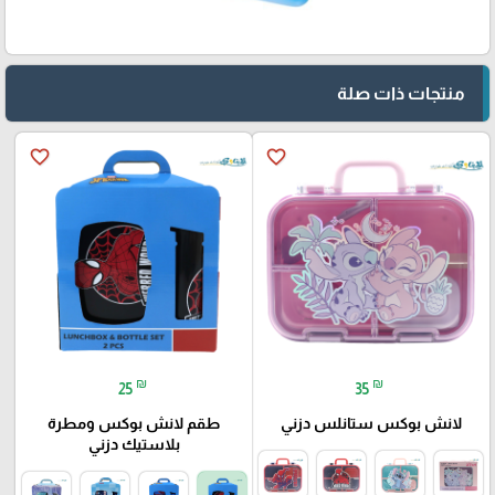
منتجات ذات صلة
favorite_border
favorite_border
₪
₪
25
35
لانش بوكس ستانلس دزني
طقم لانش بوكس ومطرة
بلاستيك دزني