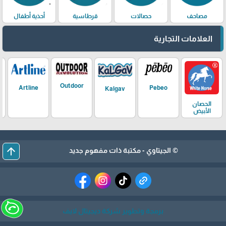
مصاحف
حصالات
قرطاسية
أحذية أطفال
العلامات التجارية
Outdoor
Artline
Pebeo
Kalgav
الحصان
الأبيض
arrow_upward
© الجيتاوي - مكتبة ذات مفهوم جديد
برمجة وتطوير شركة ديجيتال لايف