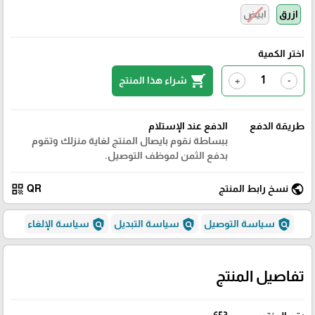
ازرق
ابيض
اختر الكمية
shopping_cart
شراء هذا المنتج
+
-
طريقة الدفع
الدفع عند الإستلام
ببساطة نقوم بايصال المنتج لغاية منزلك وتقوم
بدفع الثمن لموظف التوصيل.
qr_code
public
نسخ رابط المنتج
QR
policy
policy
policy
سياسة التوصيل
سياسة التبديل
سياسة الإلغاء
تفاصيل المنتج