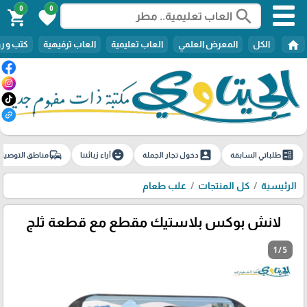
0
0
search
shopping_cart
favorite
home
الكل
المعرض العلمي
العاب تعليمية
العاب ترفيهية
كتب و ر
commute
emoji_emotions
account_box
ballot
طلباتي السابقة
دخول تجار الجملة
آراء زبائننا
مناطق التوصيل
الرئيسية
كل المنتجات
علب طعام
لانش بوكس بلاستيك مقطع مع قطعة ثلج
1 / 5