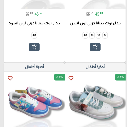
₪
₪
₪
₪
55
45
55
45
حذاء بوت صبايا دزني لون ابيض
حذاء بوت صبايا دزني لون اسود
40
40
39
38
37
add_shopping_cart
add_shopping_cart
أحذية أطفال
أحذية أطفال
-17%
-17%
favorite_border
favorite_border