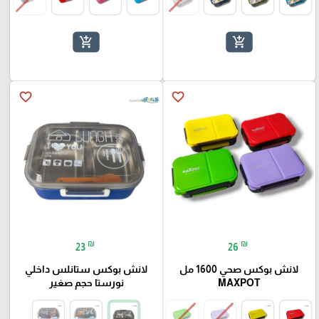
add_shopping_cart
add_shopping_cart
favorite_border
favorite_border
₪
₪
23
26
لانش بوكس صحي 1600 مل
لانش بوكس ستانلس داخلي
MAXPOT
نورستا حجم صغير