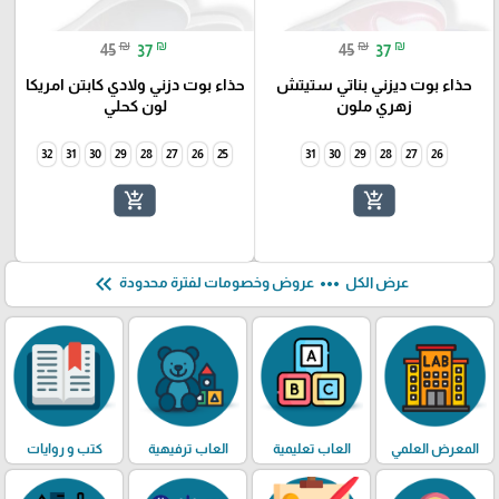
₪
₪
₪
₪
45
37
45
37
حذاء بوت ديزني بناتي ستيتش
حذاء بوت دزني ولادي كابتن امريكا
زهري ملون
لون كحلي
32
31
30
29
28
27
26
25
31
30
29
28
27
26
add_shopping_cart
add_shopping_cart
keyboard_double_arrow_left
more_horiz
عرض الكل
عروض وخصومات لفترة محدودة
المعرض العلمي
العاب تعليمية
العاب ترفيهية
كتب و روايات