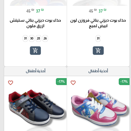
₪
₪
₪
₪
45
37
45
37
حذاء بوت ديزني بناتي فروزن لون
حذاء بوت ديزني بناتي ستيتش
ابيض لميع
ازرق ملون
31
30
28
26
31
add_shopping_cart
add_shopping_cart
أحذية أطفال
أحذية أطفال
-17%
-17%
favorite_border
favorite_border