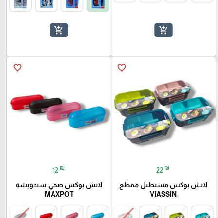
add_shopping_cart
add_shopping_cart
favorite_border
favorite_border
₪
₪
12
22
لانش بوكس مستطيل مقطع
لانش بوكس صحي سندويشة
MAXPOT
VIASSIN