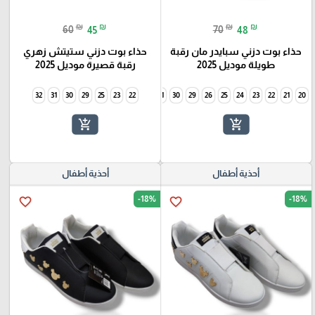
₪
₪
₪
₪
60
45
70
48
حذاء بوت دزني سبايدر مان رقبة
حذاء بوت دزني ستيتش زهري
طويلة موديل 2025
رقبة قصيرة موديل 2025
32
31
30
29
25
34
23
33
22
32
31
30
29
26
25
24
23
22
21
20
add_shopping_cart
add_shopping_cart
أحذية أطفال
أحذية أطفال
-18%
-18%
favorite_border
favorite_border