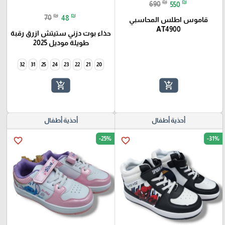
₪
₪
690
550
₪
₪
70
48
قاموس اطلس المحاسبي
AT4900
حذاء بوت دزني ستيتش ازرق رقبة
طويلة موديل 2025
32
31
25
24
23
22
21
20
add_shopping_cart
add_shopping_cart
أحذية أطفال
أحذية أطفال
-25%
-31%
favorite_border
favorite_border