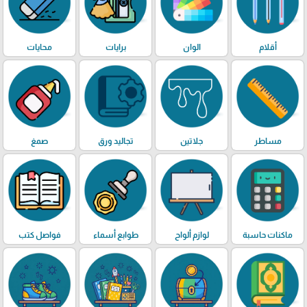
أقلام
الوان
برايات
محايات
مساطر
جلاتين
تجاليد ورق
صمغ
ماكنات حاسبة
لوازم ألواح
طوابع أسماء
فواصل كتب