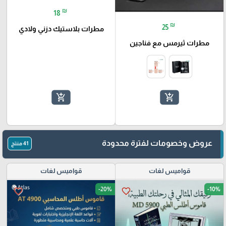
₪
18
₪
25
مطرات بلاستيك دزني ولادي
مطرات ثيرمس مع فناجين
add_shopping_cart
add_shopping_cart
عروض وخصومات لفترة محدودة
41 منتج
قواميس لغات
قواميس لغات
-20%
-10%
favorite_border
favorite_border