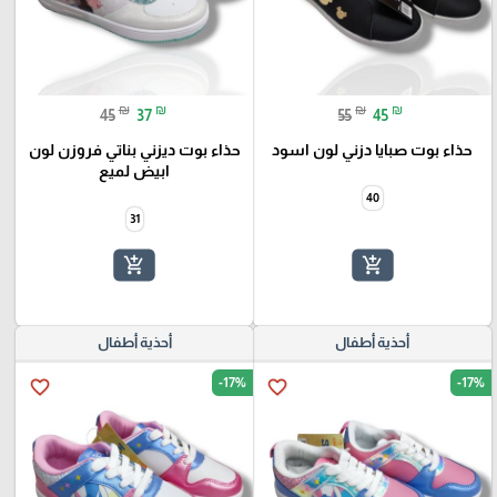
₪
₪
₪
₪
45
37
55
45
حذاء بوت صبايا دزني لون اسود
حذاء بوت ديزني بناتي فروزن لون
ابيض لميع
40
31
add_shopping_cart
add_shopping_cart
أحذية أطفال
أحذية أطفال
-17%
-17%
favorite_border
favorite_border