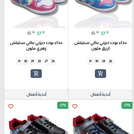
₪
₪
₪
₪
45
37
45
37
حذاء بوت ديزني بناتي ستيتش
حذاء بوت ديزني بناتي ستيتش
ازرق ملون
زهري ملون
31
30
29
28
27
26
31
30
28
26
add_shopping_cart
add_shopping_cart
أحذية أطفال
أحذية أطفال
-17%
-17%
favorite_border
favorite_border