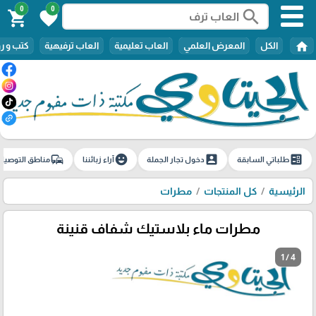
0
0
search
shopping_cart
favorite
home
الكل
المعرض العلمي
العاب تعليمية
العاب ترفيهية
كتب و ر
commute
emoji_emotions
account_box
ballot
طلباتي السابقة
دخول تجار الجملة
آراء زبائننا
مناطق التوصيل
الرئيسية
كل المنتجات
مطرات
مطرات ماء بلاستيك شفاف قنينة
1 / 4