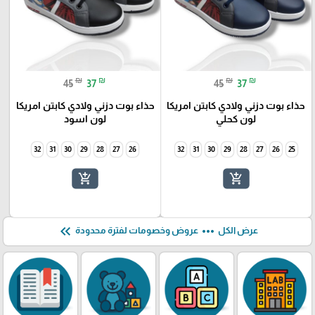
₪
₪
₪
₪
45
37
45
37
حذاء بوت دزني ولادي كابتن امريكا
حذاء بوت دزني ولادي كابتن امريكا
لون كحلي
لون اسود
32
31
30
29
28
27
26
32
31
30
29
28
27
26
25
add_shopping_cart
add_shopping_cart
keyboard_double_arrow_left
more_horiz
عرض الكل
عروض وخصومات لفترة محدودة