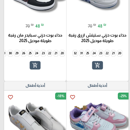
₪
₪
₪
₪
70
48
70
48
حذاء بوت دزني ستيتش ازرق رقبة
حذاء بوت دزني سبايدر مان رقبة
طويلة موديل 2025
طويلة موديل 2025
31
30
29
26
25
24
23
22
21
20
32
31
25
24
23
22
21
20
add_shopping_cart
add_shopping_cart
أحذية أطفال
أحذية أطفال
-18%
-25%
favorite_border
favorite_border