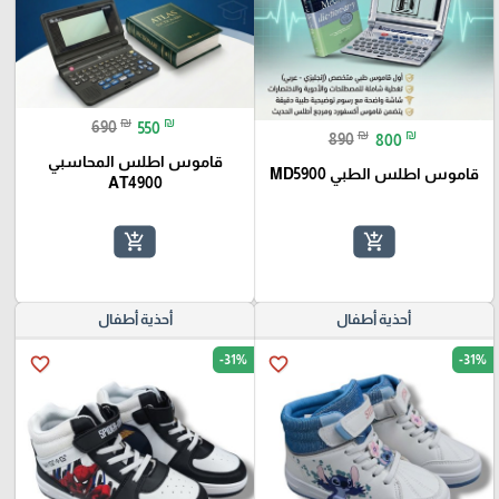
₪
₪
690
550
₪
₪
890
800
قاموس اطلس المحاسبي
قاموس اطلس الطبي MD5900
AT4900
add_shopping_cart
add_shopping_cart
أحذية أطفال
أحذية أطفال
-31%
-31%
favorite_border
favorite_border