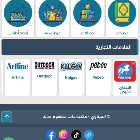
مصاحف
حصالات
قرطاسية
أحذية أطفال
العلامات التجارية
Outdoor
Artline
Pebeo
Kalgav
الحصان
الأبيض
arrow_upward
© الجيتاوي - مكتبة ذات مفهوم جديد