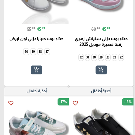
₪
₪
₪
₪
55
45
60
45
حذاء بوت دزني ستيتش زهري
حذاء بوت صبايا دزني لون ابيض
رقبة قصيرة موديل 2025
40
39
38
37
32
31
30
29
25
23
22
add_shopping_cart
add_shopping_cart
أحذية أطفال
أحذية أطفال
-17%
-18%
favorite_border
favorite_border