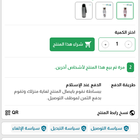
اختر الكمية
shopping_cart
شراء هذا المنتج
+
-
2
مرة تم بيع هذا المنتج لأشخاص آخرين.
طريقة الدفع
الدفع عند الإستلام
ببساطة نقوم بايصال المنتج لغاية منزلك وتقوم
بدفع الثمن لموظف التوصيل.
qr_code
public
نسخ رابط المنتج
QR
policy
policy
policy
سياسة التوصيل
سياسة التبديل
سياسة الإلغاء