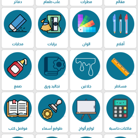
مقالم
مطرات
علب طعام
دفاتر
أقلام
الوان
برايات
محايات
مساطر
جلاتين
تجاليد ورق
صمغ
ماكنات حاسبة
لوازم ألواح
طوابع أسماء
فواصل كتب