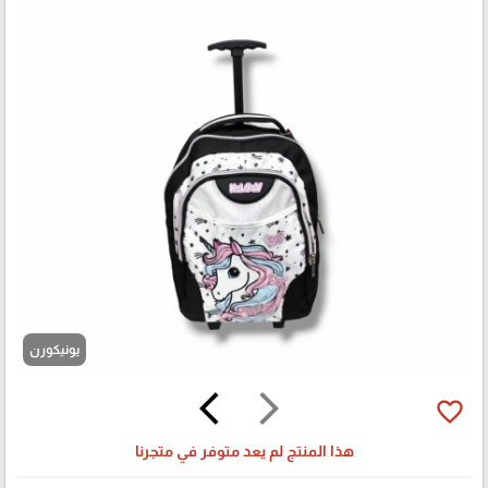
يونيكورن
arrow_back_ios
arrow_forward_ios
favorite_border
هذا المنتج لم يعد متوفر في متجرنا