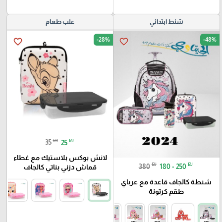
شنط ابتدائي
علب طعام
-28%
-48%
favorite_border
favorite_border
₪
₪
35
25
لانش بوكس بلاستيك مع غطاء
₪
₪
380
180 - 250
قماش دزني بناتي كالجاف
شنطة كالجاف قاعدة مع عرباي
طقم كرتونة