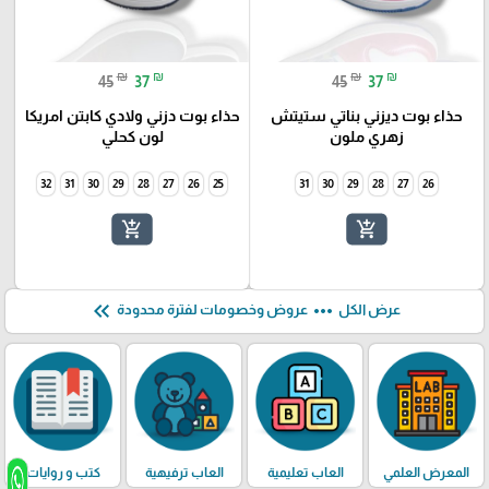
₪
₪
₪
₪
45
37
45
37
حذاء بوت ديزني بناتي ستيتش
حذاء بوت دزني ولادي كابتن امريكا
زهري ملون
لون كحلي
32
31
30
29
28
27
26
25
31
30
29
28
27
26
add_shopping_cart
add_shopping_cart
keyboard_double_arrow_left
more_horiz
عرض الكل
عروض وخصومات لفترة محدودة
المعرض العلمي
العاب تعليمية
العاب ترفيهية
كتب و روايات