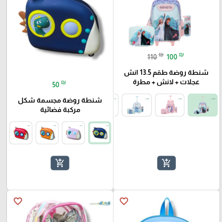
₪
₪
110
100
شنطة روضة طقم 13.5 انش
عجلات + لانش + مطرة
₪
50
شنطة روضة مجسمة شكل
مركبة فضائية
add_shopping_cart
add_shopping_cart
favorite_border
favorite_border