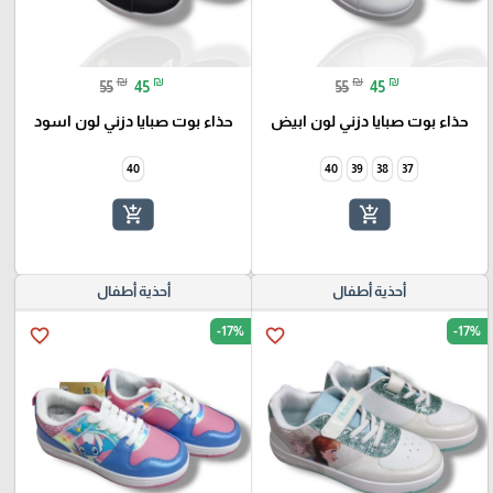
₪
₪
₪
₪
55
45
55
45
حذاء بوت صبايا دزني لون ابيض
حذاء بوت صبايا دزني لون اسود
40
40
39
38
37
add_shopping_cart
add_shopping_cart
أحذية أطفال
أحذية أطفال
-17%
-17%
favorite_border
favorite_border