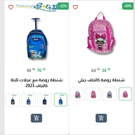
-22%
-43%
favorite_border
favorite_border
₪
₪
₪
₪
90
70
60
34
شنطة روضة كالجاف جيلي
شنطة روضة مع عجلات ثابتة
كالجاف 2023
add_shopping_cart
add_shopping_cart