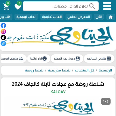
0
0
search
shopping_cart
favorite
home
الكل
المعرض العلمي
العاب تعليمية
العاب ترفيهية
كتب و ر
commute
emoji_emotions
account_box
ballot
طلباتي السابقة
دخول تجار الجملة
آراء زبائننا
مناطق التوصيل
الرئيسية
كل المنتجات
شنط مدرسية
شنط روضة
شنطة روضة مع عجلات ثابتة كالجاف 2024
KALGAV
1 / 8