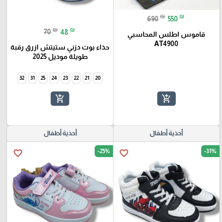
₪
₪
690
550
₪
₪
70
48
قاموس اطلس المحاسبي
AT4900
حذاء بوت دزني ستيتش ازرق رقبة
طويلة موديل 2025
32
31
25
24
23
22
21
20
add_shopping_cart
add_shopping_cart
أحذية أطفال
أحذية أطفال
-25%
-31%
favorite_border
favorite_border