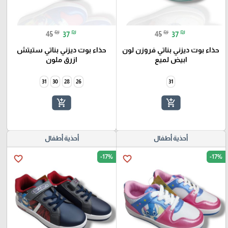
₪
₪
₪
₪
45
37
45
37
حذاء بوت ديزني بناتي فروزن لون
حذاء بوت ديزني بناتي ستيتش
ابيض لميع
ازرق ملون
31
30
28
26
31
add_shopping_cart
add_shopping_cart
أحذية أطفال
أحذية أطفال
-17%
-17%
favorite_border
favorite_border