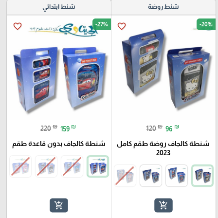
شنط روضة
شنط ابتدائي
-27%
-20%
favorite_border
favorite_border
₪
₪
₪
₪
220
159
120
96
شنطة كالجاف روضة طقم كامل
شنطة كالجاف بدون قاعدة طقم
2023
add_shopping_cart
add_shopping_cart