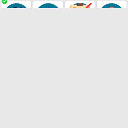
قصص أطفال
أدوات فنية
أدوات مكتبية
أدوات هندسية
أدوات رياضية
اكسسوارات
هدايا و
شنط مدرسية
تكنولوجيا
اكسسوارات
مقالم
مطرات
علب طعام
دفاتر