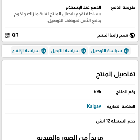
طريقة الدفع
الدفع عند الإستلام
ببساطة نقوم بايصال المنتج لغاية منزلك وتقوم
بدفع الثمن لموظف التوصيل.
qr_code
public
نسخ رابط المنتج
QR
policy
policy
policy
سياسة التوصيل
سياسة التبديل
سياسة الإلغاء
تفاصيل المنتج
رقم المنتج
696
العلامة التجارية
Kalgav
حجم الشنطة 12 انش
مزيداً من الصور والفيديو