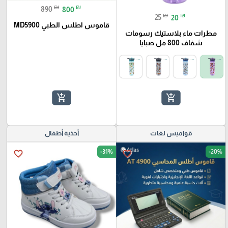
₪
₪
890
800
₪
₪
25
20
قاموس اطلس الطبي MD5900
مطرات ماء بلاستيك رسومات
شفاف 800 مل صبايا
add_shopping_cart
add_shopping_cart
قواميس لغات
أحذية أطفال
-31%
-20%
favorite_border
favorite_border