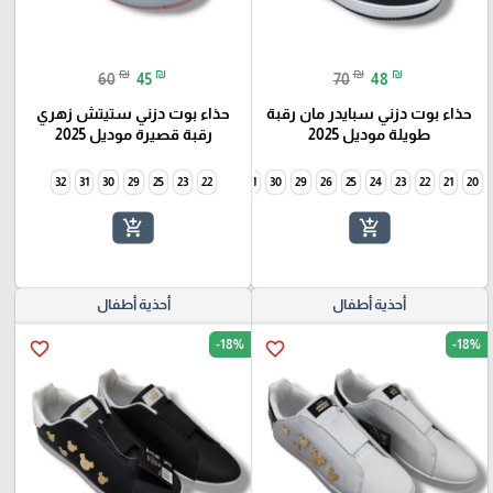
₪
₪
₪
₪
60
45
70
48
حذاء بوت دزني سبايدر مان رقبة
حذاء بوت دزني ستيتش زهري
طويلة موديل 2025
رقبة قصيرة موديل 2025
32
31
30
29
25
34
23
33
22
32
31
30
29
26
25
24
23
22
21
20
add_shopping_cart
add_shopping_cart
أحذية أطفال
أحذية أطفال
-18%
-18%
favorite_border
favorite_border